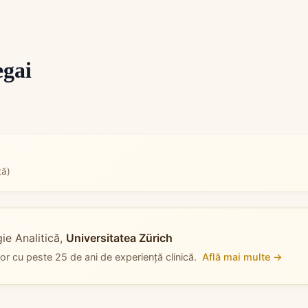
egai
ță)
ie Analitică,
Universitatea Zürich
elor cu peste 25 de ani de experiență clinică.
Află mai multe →