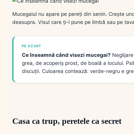
Mucegaiul nu apare pe pereți din senin. Crește un
deasupra. Visul care ți-l pune pe limbă sau pe tavan 
PE SCURT
Ce înseamnă când visezi mucegai?
Neglijare
grea, de acoperiș prost, de boală a locului. Psih
discuții. Culoarea contează: verde-negru e greu,
Casa ca trup, peretele ca secret