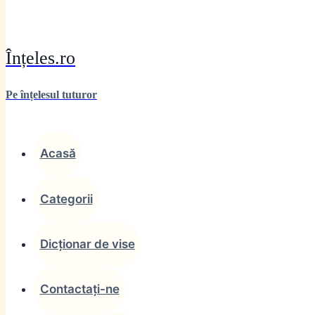
Înțeles.ro
Pe înțelesul tuturor
Acasă
Categorii
Dicționar de vise
Contactați-ne