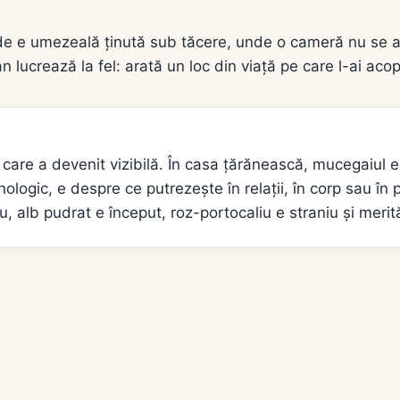
de e umezeală ținută sub tăcere, unde o cameră nu se ae
lucrează la fel: arată un loc din viață pe care l-ai acope
 care a devenit vizibilă. În casa țărănească, mucegaiul 
ologic, e despre ce putrezește în relații, în corp sau în p
 alb pudrat e început, roz-portocaliu e straniu și merită