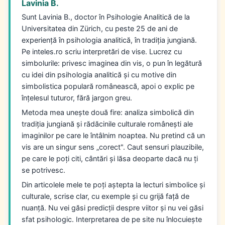
Lavinia B.
Sunt Lavinia B., doctor în Psihologie Analitică de la
Universitatea din Zürich, cu peste 25 de ani de
experiență în psihologia analitică, în tradiția jungiană.
Pe inteles.ro scriu interpretări de vise. Lucrez cu
simbolurile: privesc imaginea din vis, o pun în legătură
cu idei din psihologia analitică și cu motive din
simbolistica populară românească, apoi o explic pe
înțelesul tuturor, fără jargon greu.
Metoda mea unește două fire: analiza simbolică din
tradiția jungiană și rădăcinile culturale românești ale
imaginilor pe care le întâlnim noaptea. Nu pretind că un
vis are un singur sens „corect". Caut sensuri plauzibile,
pe care le poți citi, cântări și lăsa deoparte dacă nu ți
se potrivesc.
Din articolele mele te poți aștepta la lecturi simbolice și
culturale, scrise clar, cu exemple și cu grijă față de
nuanță. Nu vei găsi predicții despre viitor și nu vei găsi
sfat psihologic. Interpretarea de pe site nu înlocuiește