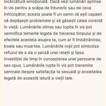
încărcătură emoțională. Dacă vezi lumânări aprinse
în vis pentru a scăpa de întuneric sau de ceva
înfricoșător, acesta poate fi un semn că ești capabil
să depășești problemele și să găsești calea corectă
în viață. Lumânările stinse sau topite în vis pot
semnifica temerile legate de trecerea timpului și de
efectele acesteia asupra ta, cum ar fi îmbătrânirea,
boala sau moartea. Lumânările roșii pot simboliza
refuzul de a da o șansă unei relații și lipsa
investiției de timp în cunoașterea unei persoane de
sex opus. Lumânările rupte în vis pot transmite
semnale despre satisfacția ta sexuală și anxietatea
legată de această latură a vieții tale.