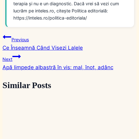
terapia și nu e un diagnostic. Dacă vrei să vezi cum
lucrăm pe inteles.ro, citește Politica editorială:
https://inteles.ro/politica-editoriala/
Navigare
Previous
Ce Înseamnă Când Visezi Lalele
în
Next
articole
Apă limpede albastră în vis: mal, înot, adânc
Similar Posts