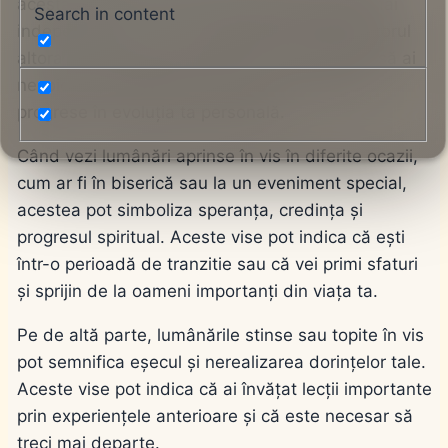
acesta poate fi un semn că trebuie să devii mai
Search in content
independent și să nu te bazezi mereu pe ajutorul
altora în rezolvarea problemelor. Este posibil să ai
nevoie să privești viața cu ochi noi și să faci
progrese în evoluția ta personală.
Când vezi lumânări aprinse în vis în diferite ocazii,
cum ar fi în biserică sau la un eveniment special,
acestea pot simboliza speranța, credința și
progresul spiritual. Aceste vise pot indica că ești
într-o perioadă de tranzitie sau că vei primi sfaturi
și sprijin de la oameni importanți din viața ta.
Pe de altă parte, lumânările stinse sau topite în vis
pot semnifica eșecul și nerealizarea dorințelor tale.
Aceste vise pot indica că ai învățat lecții importante
prin experiențele anterioare și că este necesar să
treci mai departe.