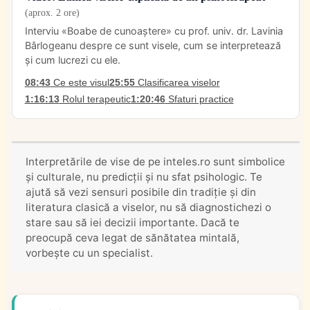
(aprox. 2 ore)
Interviu «Boabe de cunoaștere» cu prof. univ. dr. Lavinia
Bârlogeanu despre ce sunt visele, cum se interpretează
și cum lucrezi cu ele.
08:43
Ce este visul
25:55
Clasificarea viselor
1:16:13
Rolul terapeutic
1:20:46
Sfaturi practice
Interpretările de vise de pe inteles.ro sunt simbolice
și culturale, nu predicții și nu sfat psihologic. Te
ajută să vezi sensuri posibile din tradiție și din
literatura clasică a viselor, nu să diagnostichezi o
stare sau să iei decizii importante. Dacă te
preocupă ceva legat de sănătatea mintală,
vorbește cu un specialist.