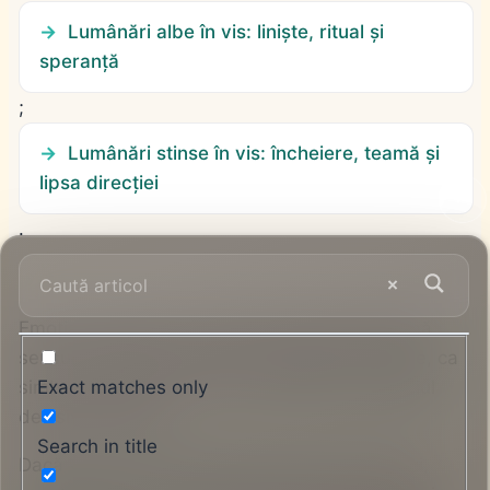
Lumânări albe în vis: liniște, ritual și
speranță
;
Lumânări stinse în vis: încheiere, teamă și
lipsa direcției
.
Emoția, acțiunea și contextul personal schimbă
sensul. Situațiile înrudite au explicații separate, ca
simbolul general să nu fie confundat cu detaliul
Exact matches only
decisiv al visului.
Search in title
Dacă visezi lumânări aprinse în timp ce este zi,