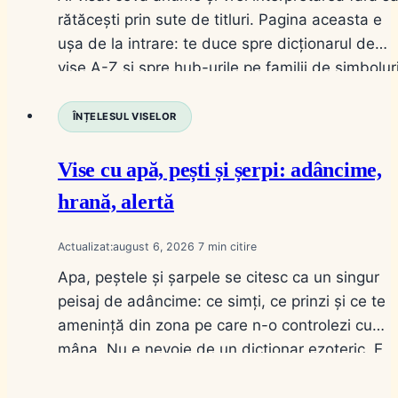
rătăcești prin sute de titluri. Pagina aceasta e
ușa de la intrare: te duce spre dicționarul de
vise A-Z și spre hub-urile pe familii de simboluri
Nu e un articol de „vis cu X”; e harta pe care o
folosești când știi simbolul, dar nu știi…
ÎNȚELESUL VISELOR
Vise cu apă, pești și șerpi: adâncime,
hrană, alertă
Actualizat:
august 6, 2026
7
Apa, peștele și șarpele se citesc ca un singur
peisaj de adâncime: ce simți, ce prinzi și ce te
amenință din zona pe care n-o controlezi cu
mâna. Nu e nevoie de un dicționar ezoteric. E
nevoie de stare (limpede sau tulbure), de gest
(bei, înoți, prinzi, omori) și de distanță (în casă