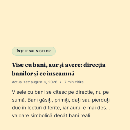
ÎNȚELESUL VISELOR
Vise cu bani, aur și avere: direcția
banilor și ce înseamnă
Actualizat:
august 6, 2026
7
Visele cu bani se citesc pe direcție, nu pe
sumă. Bani găsiți, primiți, dați sau pierduți
duc în lecturi diferite, iar aurul e mai des
valoare simbolică decât bani reali.