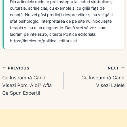
Din articolele mele te poți aștepta la lecturi simbolice și
culturale, scrise clar, cu exemple și cu grijă față de
nuanță. Nu vei găsi predicții despre viitor și nu vei găsi
sfat psihologic. Interpretarea de pe site nu înlocuiește
terapia și nu e un diagnostic. Dacă vrei să vezi cum
lucrăm pe inteles.ro, citește Politica editorială:
https://inteles.ro/politica-editoriala/
Navigare
PREVIOUS
NEXT
Ce Înseamnă Când
Ce Înseamnă Când
în
Visezi Porci Albi? Află
Visezi Lalele
articole
Ce Spun Experții