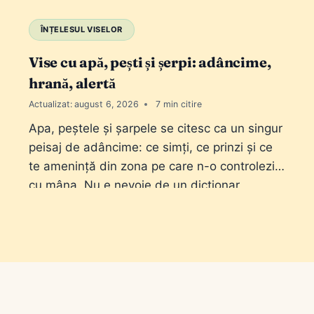
X”; e harta pe care o folosești când știi
simbolul, dar nu știi…
ÎNȚELESUL VISELOR
Vise cu apă, pești și șerpi: adâncime,
hrană, alertă
Actualizat:
august 6, 2026
7
Apa, peștele și șarpele se citesc ca un singur
peisaj de adâncime: ce simți, ce prinzi și ce
te amenință din zona pe care n-o controlezi
cu mâna. Nu e nevoie de un dicționar
ezoteric. E nevoie de stare (limpede sau
tulbure), de gest (bei, înoți, prinzi, omori) și
de distanță (în casă sau pe…