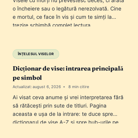
Visele cu morți nu prevestesc deces, ci arată
o încheiere sau o legătură nerezolvată. Cine
e mortul, ce face în vis și cum te simți la
trezire schimbă complet lectura.
ÎNȚELESUL VISELOR
Dicționar de vise: intrarea principală
pe simbol
Actualizat:
august 6, 2026
8
Ai visat ceva anume și vrei interpretarea fără
să rătăcești prin sute de titluri. Pagina
aceasta e ușa de la intrare: te duce spre
dicționarul de vise A-Z și spre hub-urile pe
familii de simboluri. Nu e un articol de „vis cu