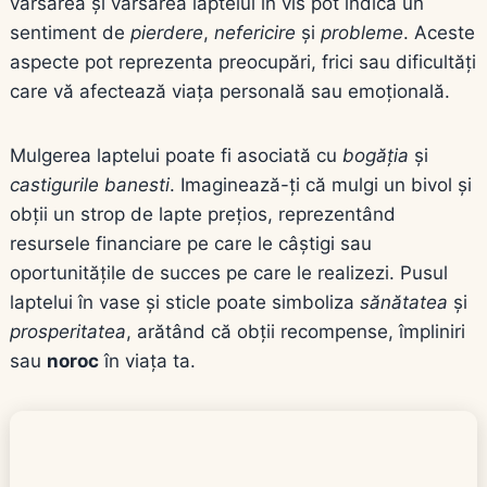
vărsarea și varsarea laptelui în vis pot indica un
sentiment de
pierdere
,
nefericire
și
probleme
. Aceste
aspecte pot reprezenta preocupări, frici sau dificultăți
care vă afectează viața personală sau emoțională.
Mulgerea laptelui poate fi asociată cu
bogăția
și
castigurile banesti
. Imaginează-ți că mulgi un bivol și
obții un strop de lapte prețios, reprezentând
resursele financiare pe care le câștigi sau
oportunitățile de succes pe care le realizezi. Pusul
laptelui în vase și sticle poate simboliza
sănătatea
și
prosperitatea
, arătând că obții recompense, împliniri
sau
noroc
în viața ta.