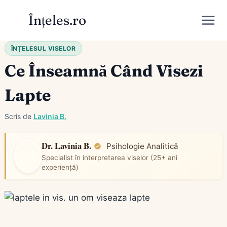
Skip
Înțeles.ro
to
content
ÎNȚELESUL VISELOR
Ce Înseamnă Când Visezi
Lapte
Scris de
Lavinia B.
Dr. Lavinia B.
Psihologie Analitică
Specialist în interpretarea viselor (25+ ani
experiență)