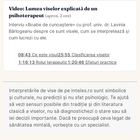
Video: Lumea viselor explicată de un
psihoterapeut
(aprox. 2 ore)
Interviu «Boabe de cunoaștere» cu prof. univ. dr. Lavinia
Bârlogeanu despre ce sunt visele, cum se interpretează și
cum lucrezi cu ele.
08:43
Ce este visul
25:55
Clasificarea viselor
1:16:13
Rolul terapeutic
1:20:46
Sfaturi practice
Interpretările de vise de pe inteles.ro sunt simbolice
și culturale, nu predicții și nu sfat psihologic. Te ajută
să vezi sensuri posibile din tradiție și din literatura
clasică a viselor, nu să diagnostichezi o stare sau să
iei decizii importante. Dacă te preocupă ceva legat de
sănătatea mintală, vorbește cu un specialist.