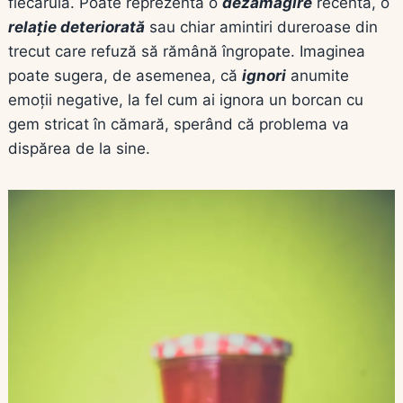
fiecăruia. Poate reprezenta o
dezamăgire
recentă, o
relație deteriorată
sau chiar amintiri dureroase din
trecut care refuză să rămână îngropate. Imaginea
poate sugera, de asemenea, că
ignori
anumite
emoții negative, la fel cum ai ignora un borcan cu
gem stricat în cămară, sperând că problema va
dispărea de la sine.