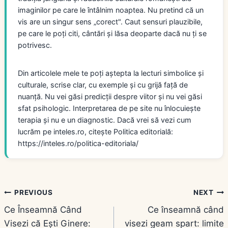
imaginilor pe care le întâlnim noaptea. Nu pretind că un
vis are un singur sens „corect". Caut sensuri plauzibile,
pe care le poți citi, cântări și lăsa deoparte dacă nu ți se
potrivesc.
Din articolele mele te poți aștepta la lecturi simbolice și
culturale, scrise clar, cu exemple și cu grijă față de
nuanță. Nu vei găsi predicții despre viitor și nu vei găsi
sfat psihologic. Interpretarea de pe site nu înlocuiește
terapia și nu e un diagnostic. Dacă vrei să vezi cum
lucrăm pe inteles.ro, citește Politica editorială:
https://inteles.ro/politica-editoriala/
Navigare
PREVIOUS
NEXT
Ce Înseamnă Când
Ce înseamnă când
în
Visezi că Ești Ginere:
visezi geam spart: limite