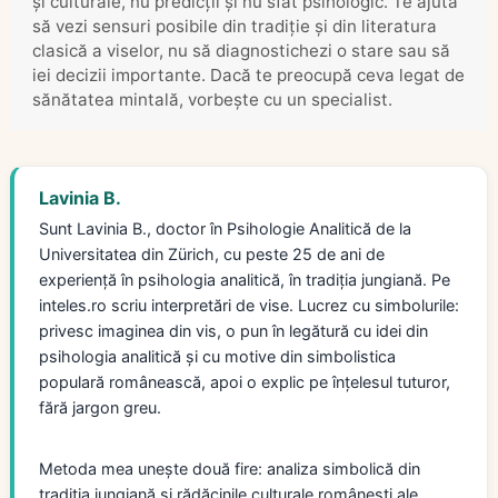
și culturale, nu predicții și nu sfat psihologic. Te ajută
să vezi sensuri posibile din tradiție și din literatura
clasică a viselor, nu să diagnostichezi o stare sau să
iei decizii importante. Dacă te preocupă ceva legat de
sănătatea mintală, vorbește cu un specialist.
Lavinia B.
Sunt Lavinia B., doctor în Psihologie Analitică de la
Universitatea din Zürich, cu peste 25 de ani de
experiență în psihologia analitică, în tradiția jungiană. Pe
inteles.ro scriu interpretări de vise. Lucrez cu simbolurile:
privesc imaginea din vis, o pun în legătură cu idei din
psihologia analitică și cu motive din simbolistica
populară românească, apoi o explic pe înțelesul tuturor,
fără jargon greu.
Metoda mea unește două fire: analiza simbolică din
tradiția jungiană și rădăcinile culturale românești ale