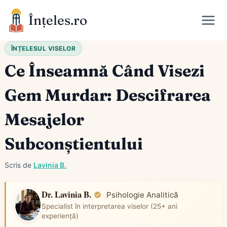
Skip
Înțeles.ro
to
content
ÎNȚELESUL VISELOR
Ce Înseamnă Când Visezi
Gem Murdar: Descifrarea
Mesajelor
Subconștientului
Scris de
Lavinia B.
Dr. Lavinia B.
Psihologie Analitică
Specialist în interpretarea viselor (25+ ani
experiență)