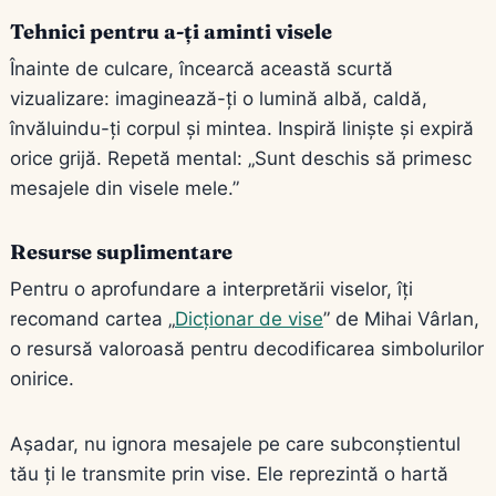
Tehnici pentru a-ți aminti visele
Înainte de culcare, încearcă această scurtă
vizualizare: imaginează-ți o lumină albă, caldă,
învăluindu-ți corpul și mintea. Inspiră liniște și expiră
orice grijă. Repetă mental: „Sunt deschis să primesc
mesajele din visele mele.”
Resurse suplimentare
Pentru o aprofundare a interpretării viselor, îți
recomand cartea „
Dicționar de vise
” de Mihai Vârlan,
o resursă valoroasă pentru decodificarea simbolurilor
onirice.
Așadar, nu ignora mesajele pe care subconștientul
tău ți le transmite prin vise. Ele reprezintă o hartă