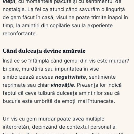
vieții
, cu momentele plăcute și cu sentimentul de
nostalgie. La fel ca atunci când savurăm o linguriță
de gem făcut în casă, visul ne poate trimite înapoi în
timp, la amintiri din copilărie sau la experiențe
reconfortante.
Când dulceața devine amăruie
Însă ce se întâmplă când gemul din vis este murdar?
Ei bine, murdăria sau impuritatea în vise
simbolizează adesea
negativitate
, sentimente
reprimate sau chiar
vinovăție
. Prezența lor indică
faptul că ceva tulbură dulceața amintirilor sau că
bucuria este umbrită de emoții mai întunecate.
Un vis cu gem murdar poate avea multiple
interpretări, depinzând de contextul personal al