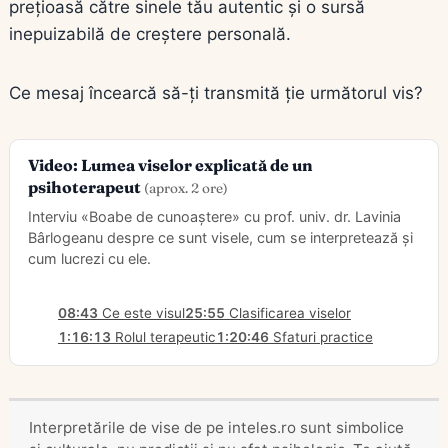
prețioasă către sinele tău autentic și o sursă
inepuizabilă de creștere personală.
Ce mesaj încearcă să-ți transmită ție următorul vis?
Video: Lumea viselor explicată de un
psihoterapeut
(aprox. 2 ore)
Interviu «Boabe de cunoaștere» cu prof. univ. dr. Lavinia
Bârlogeanu despre ce sunt visele, cum se interpretează și
cum lucrezi cu ele.
08:43
Ce este visul
25:55
Clasificarea viselor
1:16:13
Rolul terapeutic
1:20:46
Sfaturi practice
Interpretările de vise de pe inteles.ro sunt simbolice