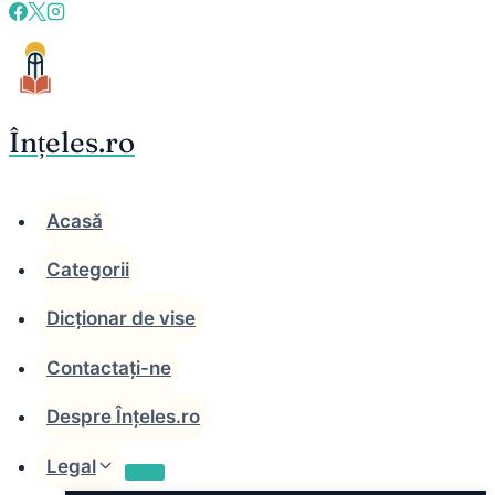
Skip
to
content
Înțeles.ro
Acasă
Categorii
Dicționar de vise
Contactați-ne
Despre Înțeles.ro
Legal