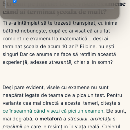
Stresul pe hârtie: De ce visezi examene
când ai terminat școala de mult?
Ți s-a întâmplat să te trezești transpirat, cu inima
bătând nebunește, după ce ai visat că ai uitat
complet de examenul la matematică… deși ai
terminat școala de acum 10 ani? Ei bine, nu ești
singur! Dar ce anume ne face să retrăim această
experiență, adesea
stresantă
, chiar și în somn?
Deși pare evident, visele cu examene nu sunt
neapărat legate de teama de a pica un test. Pentru
varianta cea mai directă a acestei temeri, citește și
ce înseamnă când visezi că pici un examen
. Ele sunt,
mai degrabă, o
metaforă
a
stresului
,
anxietății
și
presiunii
pe care le resimțim în viața reală. Creierul