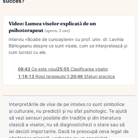
succes?
Video: Lumea viselor explicată de un
psihoterapeut
(aprox. 2 ore)
Interviu «Boabe de cunoaștere» cu prof. univ. dr. Lavinia
Bârlogeanu despre ce sunt visele, cum se interpretează și
cum lucrezi cu ele.
08:43
Ce este visul
25:55
Clasificarea viselor
1:16:13
Rolul terapeutic
1:20:46
Sfaturi practice
Interpretările de vise de pe inteles.ro sunt simbolice
și culturale, nu predicții și nu sfat psihologic. Te ajută
să vezi sensuri posibile din tradiție și din literatura
clasică a viselor, nu să diagnostichezi o stare sau să
iei decizii importante. Dacă te preocupă ceva legat de