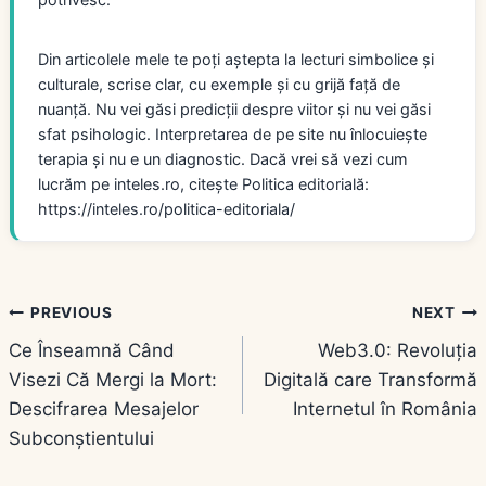
Din articolele mele te poți aștepta la lecturi simbolice și
culturale, scrise clar, cu exemple și cu grijă față de
nuanță. Nu vei găsi predicții despre viitor și nu vei găsi
sfat psihologic. Interpretarea de pe site nu înlocuiește
terapia și nu e un diagnostic. Dacă vrei să vezi cum
lucrăm pe inteles.ro, citește Politica editorială:
https://inteles.ro/politica-editoriala/
Navigare
PREVIOUS
NEXT
Ce Înseamnă Când
Web3.0: Revoluția
în
Visezi Că Mergi la Mort:
Digitală care Transformă
articole
Descifrarea Mesajelor
Internetul în România
Subconștientului