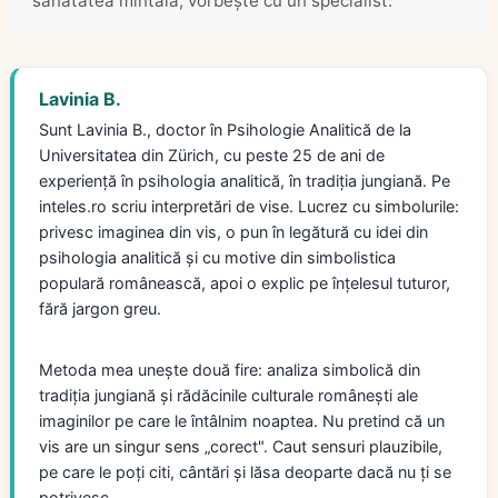
sănătatea mintală, vorbește cu un specialist.
Lavinia B.
Sunt Lavinia B., doctor în Psihologie Analitică de la
Universitatea din Zürich, cu peste 25 de ani de
experiență în psihologia analitică, în tradiția jungiană. Pe
inteles.ro scriu interpretări de vise. Lucrez cu simbolurile:
privesc imaginea din vis, o pun în legătură cu idei din
psihologia analitică și cu motive din simbolistica
populară românească, apoi o explic pe înțelesul tuturor,
fără jargon greu.
Metoda mea unește două fire: analiza simbolică din
tradiția jungiană și rădăcinile culturale românești ale
imaginilor pe care le întâlnim noaptea. Nu pretind că un
vis are un singur sens „corect". Caut sensuri plauzibile,
pe care le poți citi, cântări și lăsa deoparte dacă nu ți se
potrivesc.