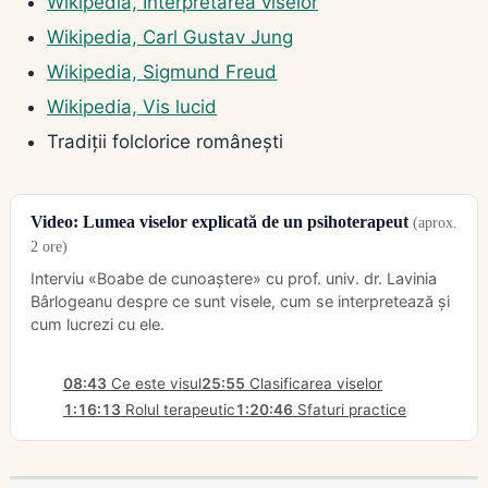
Wikipedia, Interpretarea viselor
Wikipedia, Carl Gustav Jung
Wikipedia, Sigmund Freud
Wikipedia, Vis lucid
Tradiții folclorice românești
Video: Lumea viselor explicată de un psihoterapeut
(aprox.
2 ore)
Interviu «Boabe de cunoaștere» cu prof. univ. dr. Lavinia
Bârlogeanu despre ce sunt visele, cum se interpretează și
cum lucrezi cu ele.
08:43
Ce este visul
25:55
Clasificarea viselor
1:16:13
Rolul terapeutic
1:20:46
Sfaturi practice