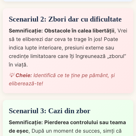
Scenariul 2: Zbori dar cu dificultate
Semnificație:
Obstacole în calea libertății
, Vrei
să te eliberezi dar ceva te trage în jos! Poate
indica lupte interioare, presiuni externe sau
credințe limitatoare care îți îngreunează „zborul”
în viață.
💡
Cheie:
Identifică ce te ține pe pământ, și
eliberează-te!
Scenariul 3: Cazi din zbor
Semnificație:
Pierderea controlului sau teama
de eșec
, După un moment de succes, simți că