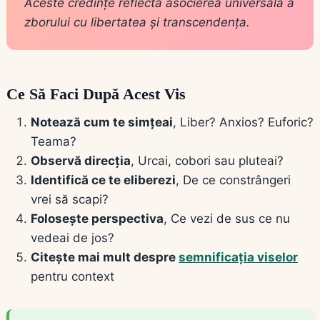
Aceste credințe reflectă asocierea universală a
zborului cu libertatea și transcendența.
Ce Să Faci După Acest Vis
Notează cum te simțeai
, Liber? Anxios? Euforic?
Teama?
Observă direcția
, Urcai, cobori sau pluteai?
Identifică ce te eliberezi
, De ce constrângeri
vrei să scapi?
Folosește perspectiva
, Ce vezi de sus ce nu
vedeai de jos?
Citește mai mult despre
semnificația viselor
pentru context