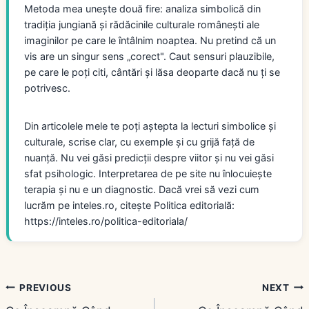
Metoda mea unește două fire: analiza simbolică din
tradiția jungiană și rădăcinile culturale românești ale
imaginilor pe care le întâlnim noaptea. Nu pretind că un
vis are un singur sens „corect". Caut sensuri plauzibile,
pe care le poți citi, cântări și lăsa deoparte dacă nu ți se
potrivesc.
Din articolele mele te poți aștepta la lecturi simbolice și
culturale, scrise clar, cu exemple și cu grijă față de
nuanță. Nu vei găsi predicții despre viitor și nu vei găsi
sfat psihologic. Interpretarea de pe site nu înlocuiește
terapia și nu e un diagnostic. Dacă vrei să vezi cum
lucrăm pe inteles.ro, citește Politica editorială:
https://inteles.ro/politica-editoriala/
Navigare
PREVIOUS
NEXT