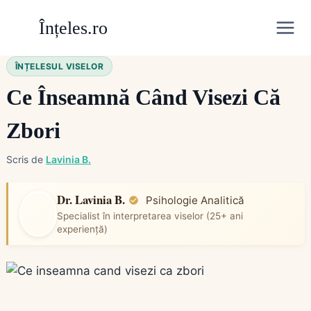
Skip
Înțeles.ro
to
content
ÎNȚELESUL VISELOR
Ce Înseamnă Când Visezi Că
Zbori
Scris de
Lavinia B.
Dr. Lavinia B.
Psihologie Analitică
Specialist în interpretarea viselor (25+ ani
experiență)