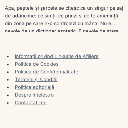
Apa, peștele și șarpele se citesc ca un singur peisaj
de adâncime: ce simți, ce prinzi și ce te amenință
din zona pe care n-o controlezi cu mâna. Nu e
nevoie de un dicționar ezoteric. E nevoie de stare
(limpede sau tulbure), de gest (bei, înoți, prinzi,
omori) și de distanță (în casă sau pe…
Informații privind Linkurile de Afiliere
Politica de Cookies
Politica de Confidențialitate
Termeni și Condiții
Politica editorială
Despre Inteles.ro
Contactați-ne