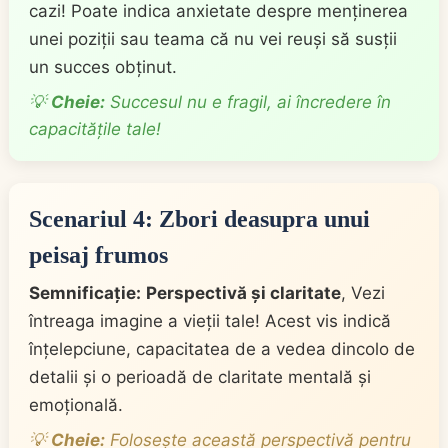
cazi! Poate indica anxietate despre menținerea
unei poziții sau teama că nu vei reuși să susții
un succes obținut.
💡
Cheie:
Succesul nu e fragil, ai încredere în
capacitățile tale!
Scenariul 4: Zbori deasupra unui
peisaj frumos
Semnificație:
Perspectivă și claritate
, Vezi
întreaga imagine a vieții tale! Acest vis indică
înțelepciune, capacitatea de a vedea dincolo de
detalii și o perioadă de claritate mentală și
emoțională.
💡
Cheie:
Folosește această perspectivă pentru