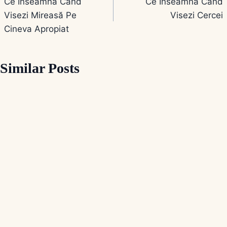
Ce Înseamnă Când
Ce Înseamnă Când
în
Visezi Mireasă Pe
Visezi Cercei
articole
Cineva Apropiat
Similar Posts