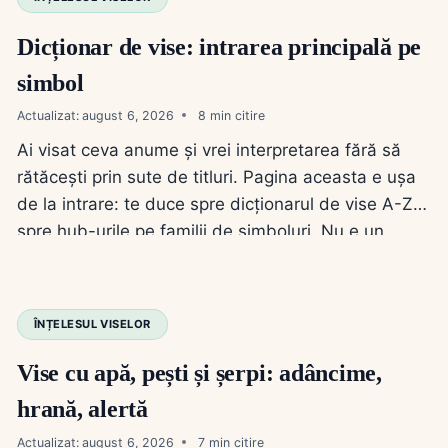
Dicționar de vise: intrarea principală pe
simbol
Actualizat:
august 6, 2026
8
Ai visat ceva anume și vrei interpretarea fără să
rătăcești prin sute de titluri. Pagina aceasta e ușa
de la intrare: te duce spre dicționarul de vise A-Z și
spre hub-urile pe familii de simboluri. Nu e un
articol de „vis cu X”; e harta pe care o folosești
când știi simbolul, dar nu știi…
ÎNȚELESUL VISELOR
Vise cu apă, pești și șerpi: adâncime,
hrană, alertă
Actualizat:
august 6, 2026
7