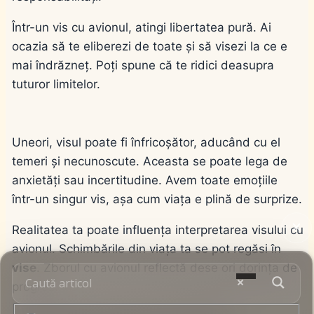
Într-un vis cu avionul, atingi libertatea pură. Ai
ocazia să te eliberezi de toate și să visezi la ce e
mai îndrăzneț. Poți spune că te ridici deasupra
tuturor limitelor.
Uneori, visul poate fi înfricoșător, aducând cu el
temeri și necunoscute. Aceasta se poate lega de
anxietăți sau incertitudine. Avem toate emoțiile
într-un singur vis, așa cum viața e plină de surprize.
Realitatea ta poate influența interpretarea visului cu
avionul. Schimbările din viața ta se pot regăsi în
vise
. Zborul cu avionul reflectă dese ori dorința de
progres.