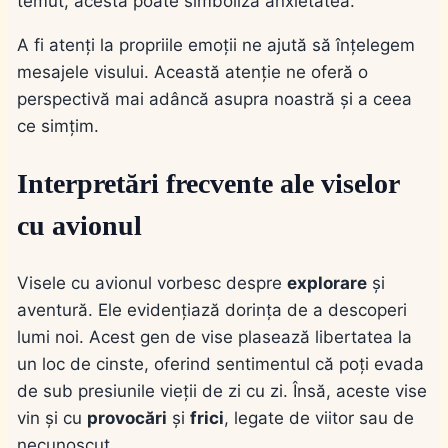
temut, acesta poate simboliza anxietatea.
A fi atenți la propriile emoții ne ajută să înțelegem
mesajele visului. Această atenție ne oferă o
perspectivă mai adâncă asupra noastră și a ceea
ce simțim.
Interpretări frecvente ale viselor
cu avionul
Visele cu avionul vorbesc despre
explorare
și
aventură. Ele evidențiază dorința de a descoperi
lumi noi. Acest gen de vise plasează libertatea la
un loc de cinste, oferind sentimentul că poți evada
de sub presiunile vieții de zi cu zi. Însă, aceste vise
vin și cu
provocări
și
frici
, legate de viitor sau de
necunoscut.