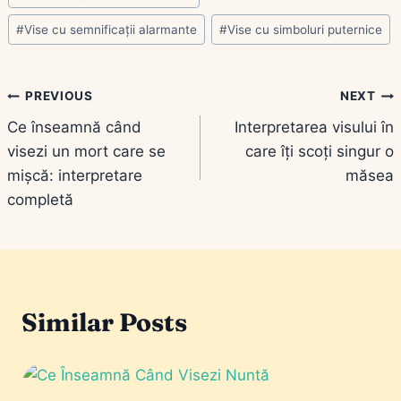
#
Vise cu semnificații alarmante
#
Vise cu simboluri puternice
Navigare
PREVIOUS
NEXT
Ce înseamnă când
Interpretarea visului în
în
visezi un mort care se
care îți scoți singur o
articole
mișcă: interpretare
măsea
completă
Similar Posts