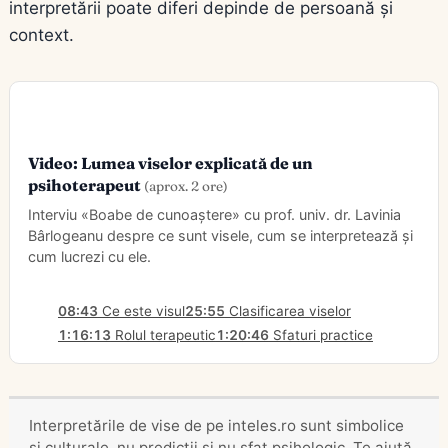
interpretării poate diferi depinde de persoană și
context.
Video: Lumea viselor explicată de un
psihoterapeut
(aprox. 2 ore)
Interviu «Boabe de cunoaștere» cu prof. univ. dr. Lavinia
Bârlogeanu despre ce sunt visele, cum se interpretează și
cum lucrezi cu ele.
08:43
Ce este visul
25:55
Clasificarea viselor
1:16:13
Rolul terapeutic
1:20:46
Sfaturi practice
Interpretările de vise de pe inteles.ro sunt simbolice
și culturale, nu predicții și nu sfat psihologic. Te ajută