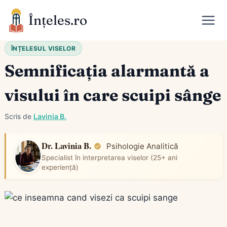
Skip
Înțeles.ro
to
content
ÎNȚELESUL VISELOR
Semnificația alarmantă a
visului în care scuipi sânge
Scris de
Lavinia B.
Dr. Lavinia B.
Psihologie Analitică
Specialist în interpretarea viselor (25+ ani
experiență)