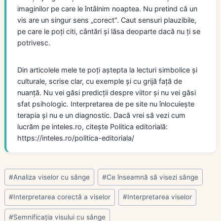
imaginilor pe care le întâlnim noaptea. Nu pretind că un
vis are un singur sens „corect". Caut sensuri plauzibile,
pe care le poți citi, cântări și lăsa deoparte dacă nu ți se
potrivesc.
Din articolele mele te poți aștepta la lecturi simbolice și
culturale, scrise clar, cu exemple și cu grijă față de
nuanță. Nu vei găsi predicții despre viitor și nu vei găsi
sfat psihologic. Interpretarea de pe site nu înlocuiește
terapia și nu e un diagnostic. Dacă vrei să vezi cum
lucrăm pe inteles.ro, citește Politica editorială:
https://inteles.ro/politica-editoriala/
Post
#
Analiza viselor cu sânge
#
Ce înseamnă să visezi sânge
Tags:
#
Interpretarea corectă a viselor
#
Interpretarea viselor
#
Semnificația visului cu sânge