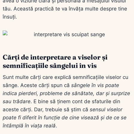
avea o viziune clară și personală a mesajului visului
tău. Această practică te va învăța multe despre tine
însuți.
Cărți de interpretare a viselor și
semnificațiile sângelui în vis
Sunt multe cărți care explică semnificațiile viselor cu
sânge. Aceste cărți spun că
sângele în vis poate
indica pierderi, probleme de sănătate, dar și surprize
sau trădare
. E bine să ținem cont de sfaturile din
aceste cărți. Dar, trebuie să știm că
sensul viselor
poate fi diferit în funcție de cine visează și de ce se
întâmplă în viața reală
.