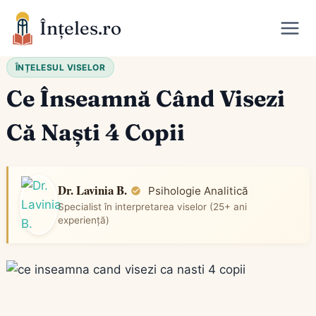
Skip
Înțeles.ro
to
content
ÎNȚELESUL VISELOR
Ce Înseamnă Când Visezi
Că Naști 4 Copii
Dr. Lavinia B.
Psihologie Analitică
Specialist în interpretarea viselor (25+ ani
experiență)