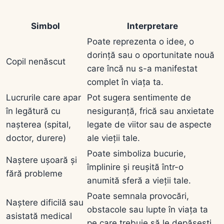
Simbol
Interpretare
Poate reprezenta o idee, o
dorință sau o oportunitate nouă
Copil nenăscut
care încă nu s-a manifestat
complet în viața ta.
Lucrurile care apar
Pot sugera sentimente de
în legătură cu
nesiguranță, frică sau anxietate
nașterea (spital,
legate de viitor sau de aspecte
doctor, durere)
ale vieții tale.
Poate simboliza bucurie,
Naștere ușoară și
împlinire și reușită într-o
fără probleme
anumită sferă a vieții tale.
Poate semnala provocări,
Naștere dificilă sau
obstacole sau lupte în viața ta
asistată medical
pe care trebuie să le depășești.