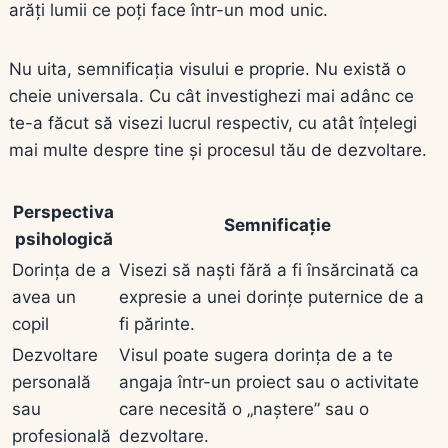
arăți lumii ce poți face într-un mod unic.
Nu uita, semnificația visului e proprie. Nu există o
cheie universala. Cu cât investighezi mai adânc ce
te-a făcut să visezi lucrul respectiv, cu atât înțelegi
mai multe despre tine și procesul tău de dezvoltare.
Perspectiva
Semnificație
psihologică
Dorința de a
Visezi să naști fără a fi însărcinată ca
avea un
expresie a unei dorințe puternice de a
copil
fi părinte.
Dezvoltare
Visul poate sugera dorința de a te
personală
angaja într-un proiect sau o activitate
sau
care necesită o „naștere” sau o
profesională
dezvoltare.