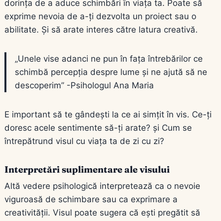
dorința de a aduce schimbări în viața ta. Poate să
exprime nevoia de a-ți dezvolta un proiect sau o
abilitate. Și să arate interes către latura creativă.
„Unele vise adanci ne pun în fața întrebărilor ce
schimbă percepția despre lume și ne ajută să ne
descoperim” -Psihologul Ana Maria
E important să te gândești la ce ai simțit în vis. Ce-ți
doresc acele sentimente să-ți arate? și Cum se
întrepătrund visul cu viața ta de zi cu zi?
Interpretări suplimentare ale visului
Altă vedere psihologică interpretează ca o nevoie
viguroasă de schimbare sau ca exprimare a
creativității. Visul poate sugera că ești pregătit să