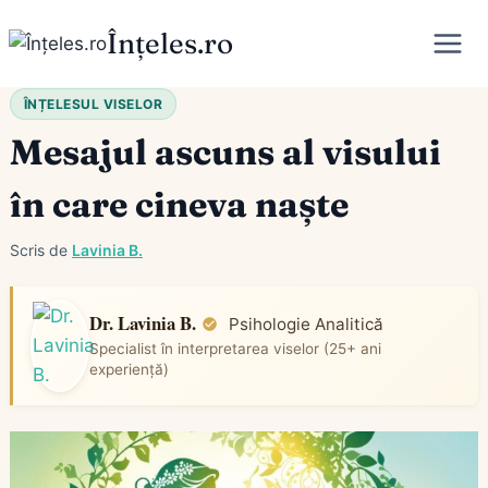
Skip
Înțeles.ro
to
content
ÎNȚELESUL VISELOR
Mesajul ascuns al visului
în care cineva naște
Scris de
Lavinia B.
Dr. Lavinia B.
Psihologie Analitică
Specialist în interpretarea viselor (25+ ani
experiență)