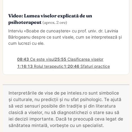
Video: Lumea viselor explicată de un
psihoterapeut
(aprox. 2 ore)
Interviu «Boabe de cunoaștere» cu prof. univ. dr. Lavinia
Bârlogeanu despre ce sunt visele, cum se interpretează și
cum lucrezi cu ele.
08:43
Ce este visul
25:55
Clasificarea viselor
1:16:13
Rolul terapeutic
1:20:46
Sfaturi practice
Interpretările de vise de pe inteles.ro sunt simbolice
și culturale, nu predicții și nu sfat psihologic. Te ajută
să vezi sensuri posibile din tradiție și din literatura
clasică a viselor, nu să diagnostichezi o stare sau să
iei decizii importante. Dacă te preocupă ceva legat de
sănătatea mintală, vorbește cu un specialist.