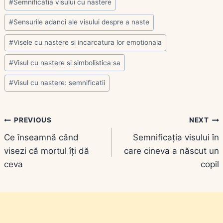
#
Semnificatia visului cu nastere
#
Sensurile adanci ale visului despre a naste
#
Visele cu nastere si incarcatura lor emotionala
#
Visul cu nastere si simbolistica sa
#
Visul cu nastere: semnificatii
Navigare
PREVIOUS
NEXT
Ce înseamnă când
Semnificația visului în
în
visezi că mortul îți dă
care cineva a născut un
articole
ceva
copil