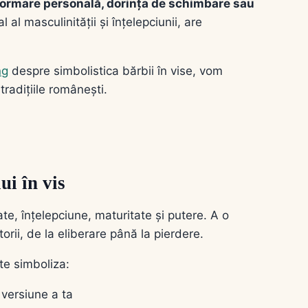
ormare personală, dorința de schimbare sau
 al masculinității și înțelepciunii, are
ng
despre simbolistica bărbii în vise, vom
radițiile românești.
ui în vis
ate, înțelepciune, maturitate și putere. A o
orii, de la eliberare până la pierdere.
te simboliza:
 versiune a ta