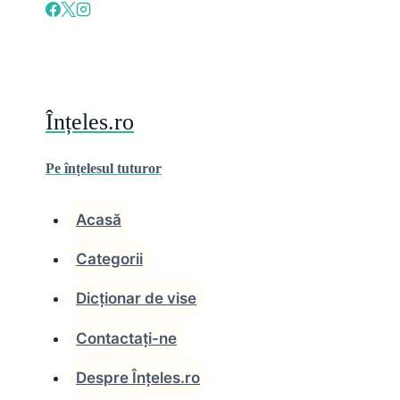
Skip
to
content
Înțeles.ro
Pe înțelesul tuturor
Acasă
Categorii
Dicționar de vise
Contactați-ne
Despre Înțeles.ro