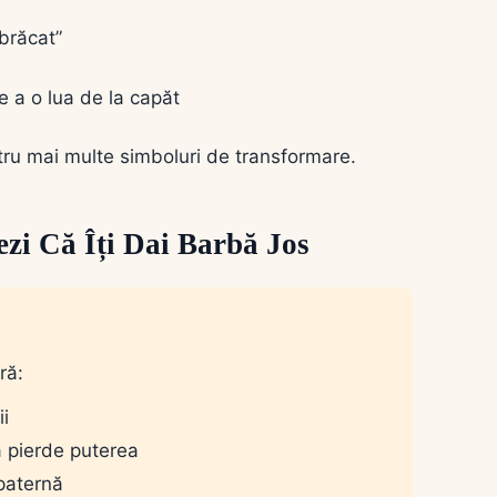
zbrăcat”
e a o lua de la capăt
ru mai multe simboluri de transformare.
ezi Că Îți Dai Barbă Jos
ră:
ii
a pierde puterea
 paternă