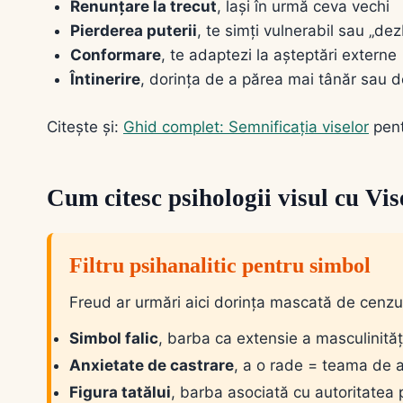
Renunțare la trecut
, lași în urmă ceva vechi
Pierderea puterii
, te simți vulnerabil sau „de
Conformare
, te adaptezi la așteptări externe
Întinerire
, dorința de a părea mai tânăr sau d
Citește și:
Ghid complet: Semnificația viselor
pent
Cum citesc psihologii visul cu Vis
Filtru psihanalitic pentru simbol
Freud ar urmări aici dorința mascată de cenzu
Simbol falic
, barba ca extensie a masculinităț
Anxietate de castrare
, a o rade = teama de 
Figura tatălui
, barba asociată cu autoritatea