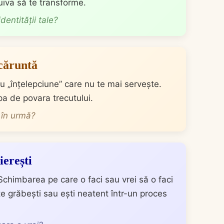
cuiva să te transforme.
dentității tale?
 căruntă
u „înțelepciune” care nu te mai servește.
pa de povara trecutului.
i în urmă?
ierești
chimbarea pe care o faci sau vrei să o faci
te grăbești sau ești neatent într-un proces