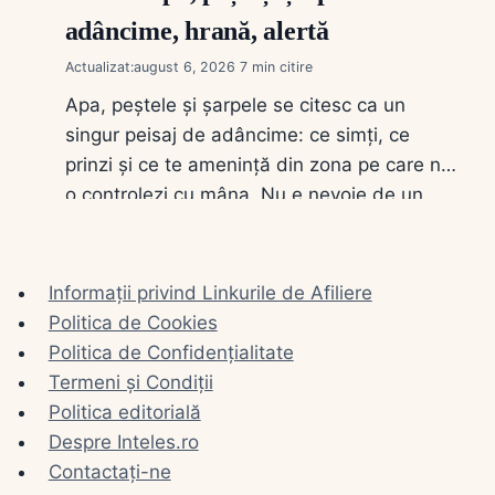
adâncime, hrană, alertă
Actualizat:
august 6, 2026
7
Apa, peștele și șarpele se citesc ca un
singur peisaj de adâncime: ce simți, ce
prinzi și ce te amenință din zona pe care n-
o controlezi cu mâna. Nu e nevoie de un
dicționar ezoteric. E nevoie de stare
(limpede sau tulbure), de gest (bei, înoți,
prinzi, omori) și de distanță (în casă sau
Informații privind Linkurile de Afiliere
pe…
Politica de Cookies
Politica de Confidențialitate
Termeni și Condiții
Politica editorială
Despre Inteles.ro
Contactați-ne