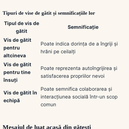
Tipuri de vise de gătit și semnificațiile lor
Tipul de vis de
Semnificație
gătit
Vis de gătit
Poate indica dorința de a îngriji și
pentru
hrăni pe ceilalți
altcineva
Vis de gătit
Poate reprezenta autoîngrijirea și
pentru tine
satisfacerea propriilor nevoi
însuți
Poate semnifica colaborarea și
Vis de gătit în
interacțiunea socială într-un scop
echipă
comun
Mesajul de luat acasă din gătești