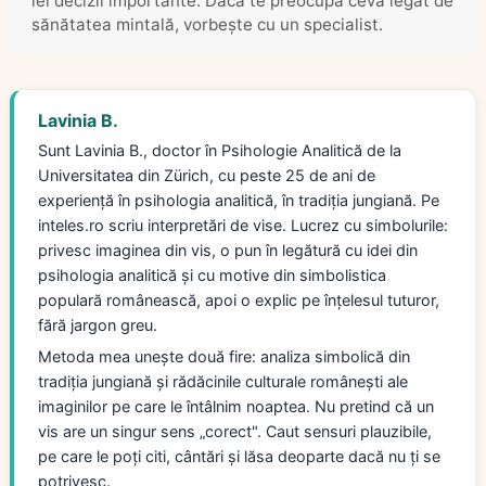
iei decizii importante. Dacă te preocupă ceva legat de
sănătatea mintală, vorbește cu un specialist.
Lavinia B.
Sunt Lavinia B., doctor în Psihologie Analitică de la
Universitatea din Zürich, cu peste 25 de ani de
experiență în psihologia analitică, în tradiția jungiană. Pe
inteles.ro scriu interpretări de vise. Lucrez cu simbolurile:
privesc imaginea din vis, o pun în legătură cu idei din
psihologia analitică și cu motive din simbolistica
populară românească, apoi o explic pe înțelesul tuturor,
fără jargon greu.
Metoda mea unește două fire: analiza simbolică din
tradiția jungiană și rădăcinile culturale românești ale
imaginilor pe care le întâlnim noaptea. Nu pretind că un
vis are un singur sens „corect". Caut sensuri plauzibile,
pe care le poți citi, cântări și lăsa deoparte dacă nu ți se
potrivesc.