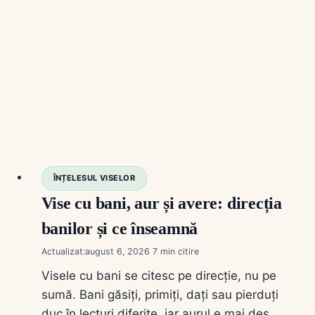
schimbă tot sensul.
ÎNȚELESUL VISELOR
Vise cu bani, aur și avere: direcția
banilor și ce înseamnă
Actualizat:
august 6, 2026
7
Visele cu bani se citesc pe direcție, nu pe
sumă. Bani găsiți, primiți, dați sau pierduți
duc în lecturi diferite, iar aurul e mai des