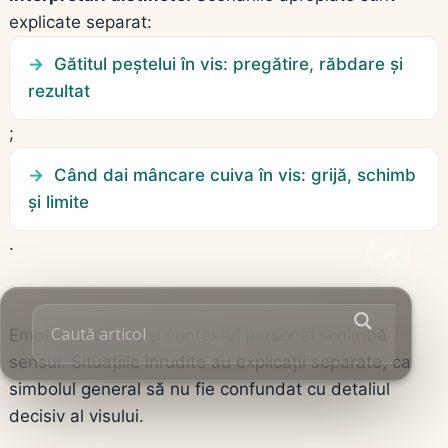
explicate separat:
Gătitul peștelui în vis: pregătire, răbdare și
rezultat
;
Când dai mâncare cuiva în vis: grijă, schimb
și limite
.
Emoția, acțiunea și contextul personal schimbă
sensul. Situațiile înrudite au explicații separate, ca
simbolul general să nu fie confundat cu detaliul
decisiv al visului.