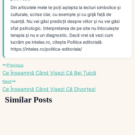
Din articolele mele te poți aștepta la lecturi simbolice și
culturale, scrise clar, cu exemple și cu grijă față de
nuanță. Nu vei găsi predicții despre viitor și nu vei găsi
sfat psihologic. Interpretarea de pe site nu înlocuiește
terapia și nu e un diagnostic. Dacă vrei să vezi cum
lucrăm pe inteles.ro, citește Politica editorială:
https://inteles.ro/politica-editoriala/
Navigare
Previous
Ce Înseamnă Când Visezi Că Bei Țuică
în
Next
Ce Înseamnă Când Visezi Că Divorțezi
articole
Similar Posts