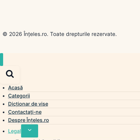
© 2026 Înțeles.ro. Toate drepturile rezervate.
Acasă
Categorii
Dicționar de vise
Contactați-ne
Despre Înțeles.ro
Toggle
Legal
child