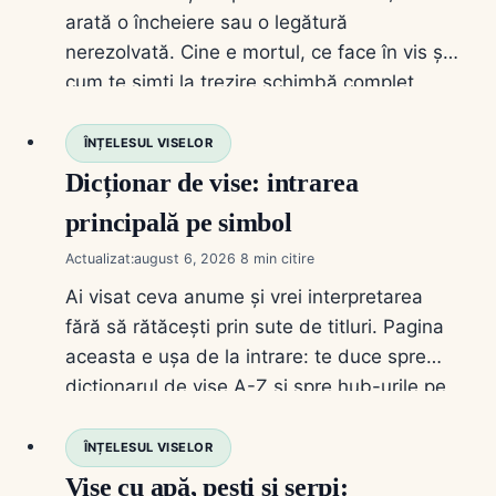
arată o încheiere sau o legătură
nerezolvată. Cine e mortul, ce face în vis și
cum te simți la trezire schimbă complet
lectura.
ÎNȚELESUL VISELOR
Dicționar de vise: intrarea
principală pe simbol
Actualizat:
august 6, 2026
8
Ai visat ceva anume și vrei interpretarea
fără să rătăcești prin sute de titluri. Pagina
aceasta e ușa de la intrare: te duce spre
dicționarul de vise A-Z și spre hub-urile pe
familii de simboluri. Nu e un articol de „vis
cu X”; e harta pe care o folosești când știi
ÎNȚELESUL VISELOR
simbolul, dar nu știi…
Vise cu apă, pești și șerpi: