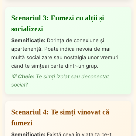
Scenariul 3: Fumezi cu alții și
socializezi
Semnificație:
Dorința de conexiune și
apartenență. Poate indica nevoia de mai
multă socializare sau nostalgia unor vremuri
când te simțeai parte dintr-un grup.
💡
Cheie:
Te simți izolat sau deconectat
social?
Scenariul 4: Te simți vinovat că
fumezi
Semnificație:
Există ceva în viața ta ce-ți