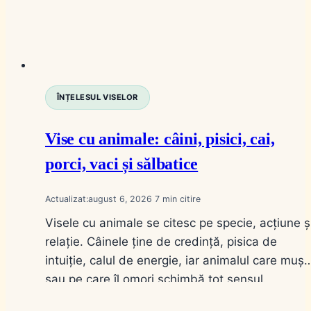
ÎNȚELESUL VISELOR
Vise cu animale: câini, pisici, cai,
porci, vaci și sălbatice
Actualizat:
august 6, 2026
7
Visele cu animale se citesc pe specie, acțiune ș
relație. Câinele ține de credință, pisica de
intuiție, calul de energie, iar animalul care muș
sau pe care îl omori schimbă tot sensul.