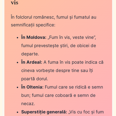
vis
În folclorul românesc, fumul și fumatul au
semnificații specifice:
În Moldova:
„Fum în vis, veste vine”,
fumul prevestește știri, de obicei de
departe.
În Ardeal:
A fuma în vis poate indica că
cineva vorbește despre tine sau îți
poartă dorul.
În Oltenia:
Fumul care se ridică e semn
bun; fumul care coboară e semn de
necaz.
Superstiție generală:
„Vis cu foc și fum