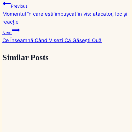
Navigare
Previous
Momentul în care ești împușcat în vis: atacator, loc și
în
reacție
articole
Next
Ce Înseamnă Când Visezi Că Găsești Ouă
Similar Posts