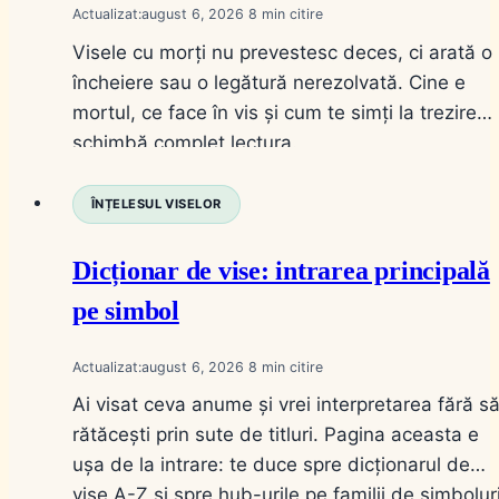
Actualizat:
august 6, 2026
8
Visele cu morți nu prevestesc deces, ci arată o
încheiere sau o legătură nerezolvată. Cine e
mortul, ce face în vis și cum te simți la trezire
schimbă complet lectura.
ÎNȚELESUL VISELOR
Dicționar de vise: intrarea principală
pe simbol
Actualizat:
august 6, 2026
8
Ai visat ceva anume și vrei interpretarea fără s
rătăcești prin sute de titluri. Pagina aceasta e
ușa de la intrare: te duce spre dicționarul de
vise A-Z și spre hub-urile pe familii de simboluri