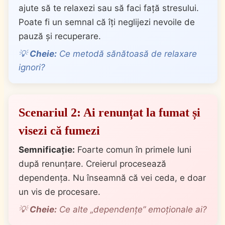
ajute să te relaxezi sau să faci față stresului.
Poate fi un semnal că îți neglijezi nevoile de
pauză și recuperare.
💡
Cheie:
Ce metodă sănătoasă de relaxare
ignori?
Scenariul 2: Ai renunțat la fumat și
visezi că fumezi
Semnificație:
Foarte comun în primele luni
după renunțare. Creierul procesează
dependența. Nu înseamnă că vei ceda, e doar
un vis de procesare.
💡
Cheie:
Ce alte „dependențe” emoționale ai?