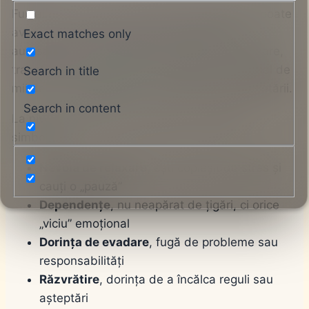
Fumatul în vise este un simbol complex care poate
avea atât conotații negative (dependență,
Exact matches only
autosabotaj) cât și pozitive (relaxare, socializare,
transformare).
Tutunul
a fost folosit ceremonial de
Search in title
mii de ani, adăugând un strat spiritual interpretării.
Search in content
La nivel fundamental, fumatul în vis poate
simboliza:
Nevoia de relaxare
, ești copleșit de stres și
cauți o „pauză”
Dependențe
, nu neapărat de țigări, ci orice
„viciu” emoțional
Dorința de evadare
, fugă de probleme sau
responsabilități
Răzvrătire
, dorința de a încălca reguli sau
așteptări