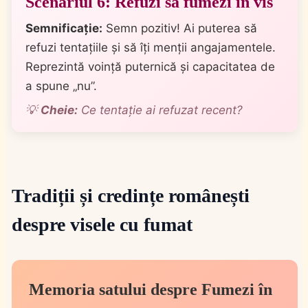
Scenariul 6: Refuzi să fumezi în vis
Semnificație:
Semn pozitiv! Ai puterea să
refuzi tentațiile și să îți menții angajamentele.
Reprezintă voință puternică și capacitatea de
a spune „nu”.
💡
Cheie:
Ce tentație ai refuzat recent?
Tradiții și credințe românești
despre visele cu fumat
Memoria satului despre Fumezi în