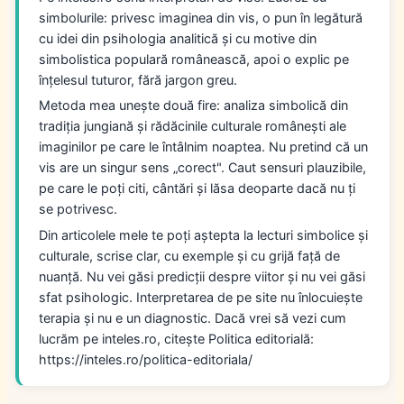
simbolurile: privesc imaginea din vis, o pun în legătură
cu idei din psihologia analitică și cu motive din
simbolistica populară românească, apoi o explic pe
înțelesul tuturor, fără jargon greu.
Metoda mea unește două fire: analiza simbolică din
tradiția jungiană și rădăcinile culturale românești ale
imaginilor pe care le întâlnim noaptea. Nu pretind că un
vis are un singur sens „corect". Caut sensuri plauzibile,
pe care le poți citi, cântări și lăsa deoparte dacă nu ți
se potrivesc.
Din articolele mele te poți aștepta la lecturi simbolice și
culturale, scrise clar, cu exemple și cu grijă față de
nuanță. Nu vei găsi predicții despre viitor și nu vei găsi
sfat psihologic. Interpretarea de pe site nu înlocuiește
terapia și nu e un diagnostic. Dacă vrei să vezi cum
lucrăm pe inteles.ro, citește Politica editorială:
https://inteles.ro/politica-editoriala/