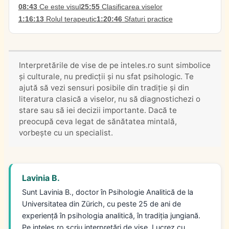
08:43
Ce este visul
25:55
Clasificarea viselor
1:16:13
Rolul terapeutic
1:20:46
Sfaturi practice
Interpretările de vise de pe inteles.ro sunt simbolice
și culturale, nu predicții și nu sfat psihologic. Te
ajută să vezi sensuri posibile din tradiție și din
literatura clasică a viselor, nu să diagnostichezi o
stare sau să iei decizii importante. Dacă te
preocupă ceva legat de sănătatea mintală,
vorbește cu un specialist.
Lavinia B.
Sunt Lavinia B., doctor în Psihologie Analitică de la
Universitatea din Zürich, cu peste 25 de ani de
experiență în psihologia analitică, în tradiția jungiană.
Pe inteles.ro scriu interpretări de vise. Lucrez cu