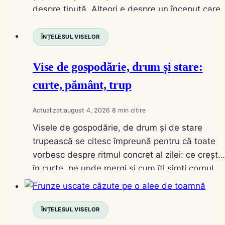
despre ținută. Alteori e despre un început care
încă nu are nume. De cele mai multe ori, detaliu
care decide lectura e simplu: porți, speli, naști
ÎNȚELESUL VISELOR
Vise de gospodărie, drum și stare:
curte, pământ, trup
Actualizat:
august 4, 2026
8
Visele de gospodărie, de drum și de stare
trupească se citesc împreună pentru că toate
vorbesc despre ritmul concret al zilei: ce crește
în curte, pe unde mergi și cum îți simți corpul.
Nu sunt vise „mari” de profeție. Sunt vise de
inventar. Îți arată dacă viața ta de lângă casă,
de pe drum și…
ÎNȚELESUL VISELOR