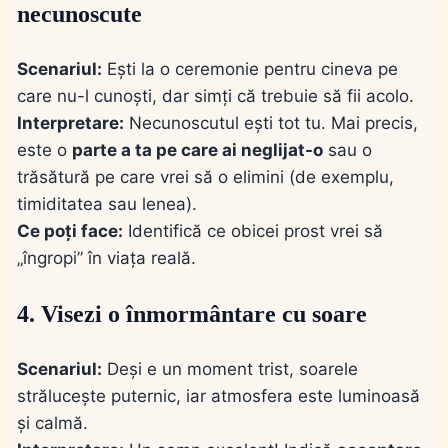
necunoscute
Scenariul:
Ești la o ceremonie pentru cineva pe
care nu-l cunoști, dar simți că trebuie să fii acolo.
Interpretare:
Necunoscutul ești tot tu. Mai precis,
este o
parte a ta pe care ai neglijat-o
sau o
trăsătură pe care vrei să o elimini (de exemplu,
timiditatea sau lenea).
Ce poți face:
Identifică ce obicei prost vrei să
„îngropi” în viața reală.
4. Visezi o înmormântare cu soare
Scenariul:
Deși e un moment trist, soarele
strălucește puternic, iar atmosfera este luminoasă
și calmă.