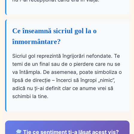
Ce înseamnă sicriul gol la o
înmormântare?
Sicriul gol reprezintă îngrijorări nefondate. Te
temi de un final sau de o pierdere care nu se
va întâmpla. De asemenea, poate simboliza o
lipsă de direcție – încerci să îngropi „nimic”,
adică nu ți-ai definit clar ce anume vrei să
schimbi la tine.
Ție ce sentiment ți-a lăsat acest vis?