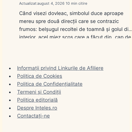
Actualizat:
august 4, 2026
10
Când visezi dovleac, simbolul duce aproape
mereu spre două direcții care se contrazic
frumos: belșugul recoltei de toamnă și golul din
interior, acel miez scos care a făcut din „cap de
dovleac” o expresie românească pentru omul
fără minte. Visul nu alege pentru tine, ci îți arat
pe care dintre cele două fețe o atingi…
Informații privind Linkurile de Afiliere
Politica de Cookies
Politica de Confidențialitate
Termeni și Condiții
Politica editorială
Despre Inteles.ro
Contactați-ne