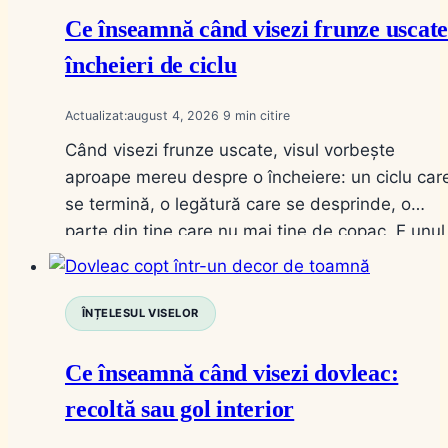
Ce înseamnă când visezi frunze uscate
încheieri de ciclu
Actualizat:
august 4, 2026
9
Când visezi frunze uscate, visul vorbește
aproape mereu despre o încheiere: un ciclu car
se termină, o legătură care se desprinde, o
parte din tine care nu mai ține de copac. E unul
dintre cele mai limpezi simboluri de toamnă,
pentru că frunza uscată e exact imaginea pe
care o vezi zilnic pe stradă în…
ÎNȚELESUL VISELOR
Ce înseamnă când visezi dovleac:
recoltă sau gol interior