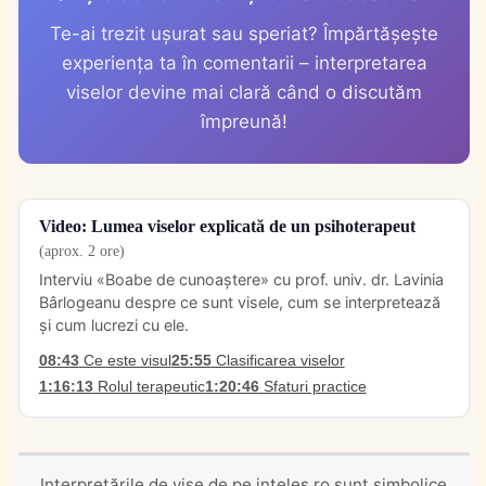
Te-ai trezit ușurat sau speriat? Împărtășește
experiența ta în comentarii – interpretarea
viselor devine mai clară când o discutăm
împreună!
Video: Lumea viselor explicată de un psihoterapeut
(aprox. 2 ore)
Interviu «Boabe de cunoaștere» cu prof. univ. dr. Lavinia
Bârlogeanu despre ce sunt visele, cum se interpretează
și cum lucrezi cu ele.
08:43
Ce este visul
25:55
Clasificarea viselor
1:16:13
Rolul terapeutic
1:20:46
Sfaturi practice
Interpretările de vise de pe inteles.ro sunt simbolice