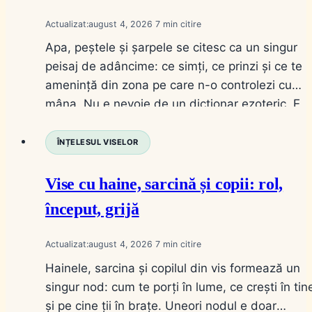
Actualizat:
august 4, 2026
7
Apa, peștele și șarpele se citesc ca un singur
peisaj de adâncime: ce simți, ce prinzi și ce te
amenință din zona pe care n-o controlezi cu
mâna. Nu e nevoie de un dicționar ezoteric. E
nevoie de stare (limpede sau tulbure), de gest
(bei, înoți, prinzi, omori) și de distanță (în casă
ÎNȚELESUL VISELOR
sau pe…
Vise cu haine, sarcină și copii: rol,
început, grijă
Actualizat:
august 4, 2026
7
Hainele, sarcina și copilul din vis formează un
singur nod: cum te porți în lume, ce crești în tin
și pe cine ții în brațe. Uneori nodul e doar