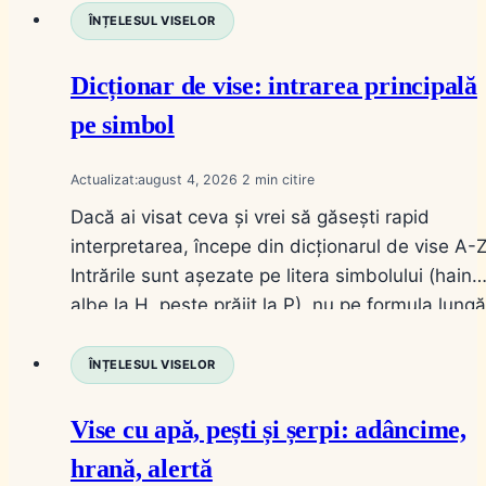
ÎNȚELESUL VISELOR
Dicționar de vise: intrarea principală
pe simbol
Actualizat:
august 4, 2026
2
Dacă ai visat ceva și vrei să găsești rapid
interpretarea, începe din dicționarul de vise A-Z
Intrările sunt așezate pe litera simbolului (haine
albe la H, pește prăjit la P), nu pe formula lungă
a titlului. Din dicționar ajungi la sute de articole
publicate pe Înțeles.ro, grupate ca un index de
ÎNȚELESUL VISELOR
uși, nu ca o…
Vise cu apă, pești și șerpi: adâncime,
hrană, alertă