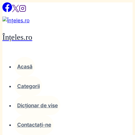
Skip
to
content
Înțeles.ro
Acasă
Categorii
Dicționar de vise
Contactați-ne