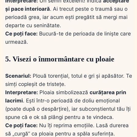
Interpretare:
Un semn excelent! Indică
acceptare
și pace interioară
. Ai trecut peste o traumă sau o
perioadă grea, iar acum ești pregătit să mergi mai
departe cu seninătate.
Ce poți face:
Bucură-te de perioada de liniște care
urmează.
5. Visezi o înmormântare cu ploaie
Scenariul:
Plouă torențial, totul e gri și apăsător. Te
simți copleșit de tristețe.
Interpretare:
Ploaia simbolizează
curățarea prin
lacrimi
. Ești într-o perioadă de doliu emoțional
(poate după o despărțire), iar subconștientul tău îți
spune că e ok să plângi pentru a te vindeca.
Ce poți face:
Nu îți reprima emoțiile. Lasă durerea
să „curgă” ca ploaia pentru a spăla suferința.