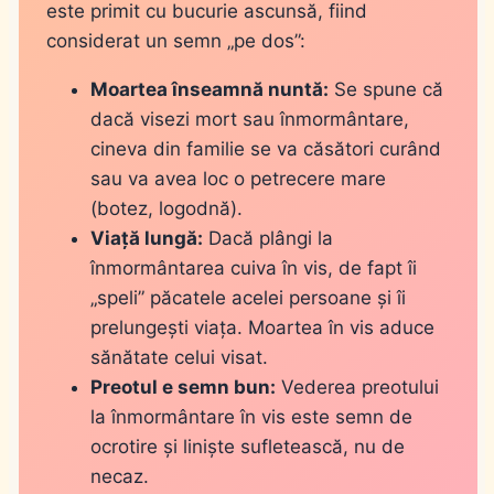
este primit cu bucurie ascunsă, fiind
considerat un semn „pe dos”:
Moartea înseamnă nuntă:
Se spune că
dacă visezi mort sau înmormântare,
cineva din familie se va căsători curând
sau va avea loc o petrecere mare
(botez, logodnă).
Viață lungă:
Dacă plângi la
înmormântarea cuiva în vis, de fapt îi
„speli” păcatele acelei persoane și îi
prelungești viața. Moartea în vis aduce
sănătate celui visat.
Preotul e semn bun:
Vederea preotului
la înmormântare în vis este semn de
ocrotire și liniște sufletească, nu de
necaz.