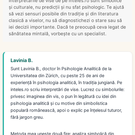
Interpretările de vise de pe inteles.ro sunt simbolice
și culturale, nu predicții și nu sfat psihologic. Te ajută
să vezi sensuri posibile din tradiție și din literatura
clasică a viselor, nu să diagnostichezi o stare sau să
iei decizii importante. Dacă te preocupă ceva legat de
sănătatea mintală, vorbește cu un specialist.
Lavinia B.
Sunt Lavinia B., doctor în Psihologie Analitică de la
Universitatea din Zürich, cu peste 25 de ani de
experiență în psihologia analitică, în tradiția jungiană. Pe
inteles.ro scriu interpretări de vise. Lucrez cu simbolurile:
privesc imaginea din vis, o pun în legătură cu idei din
psihologia analitică și cu motive din simbolistica
populară românească, apoi o explic pe înțelesul tuturor,
fără jargon greu.
Metoda mea unește două fire: analiza simbolică din