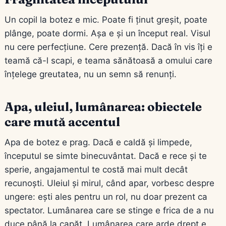
Un copil la botez e mic. Poate fi ținut greșit, poate
plânge, poate dormi. Așa e și un început real. Visul
nu cere perfecțiune. Cere prezență. Dacă în vis îți e
teamă că-l scapi, e teama sănătoasă a omului care
înțelege greutatea, nu un semn să renunți.
Apa, uleiul, lumânarea: obiectele
care mută accentul
Apa de botez e prag. Dacă e caldă și limpede,
începutul se simte binecuvântat. Dacă e rece și te
sperie, angajamentul te costă mai mult decât
recunoști. Uleiul și mirul, când apar, vorbesc despre
ungere: ești ales pentru un rol, nu doar prezent ca
spectator. Lumânarea care se stinge e frica de a nu
duce până la capăt. Lumânarea care arde drept e