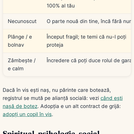
100% al tău
Necunoscut
O parte nouă din tine, încă fără nu
Plânge / e
Început fragil; te temi că nu-l poți
bolnav
proteja
Zâmbește /
Încredere că poți duce rolul de gara
e calm
Dacă în vis ești naș, nu părinte care botează,
registrul se mută pe alianță socială: vezi
când ești
nașă de botez
. Adopția e un alt contract de grijă:
adopți un copil în vis
.
Spiritual, psihologic, social