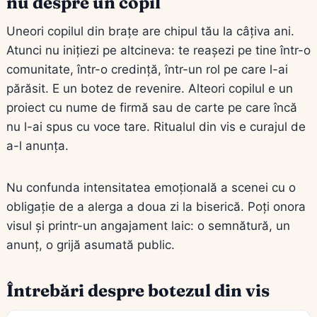
nu despre un copil
Uneori copilul din brațe are chipul tău la câțiva ani.
Atunci nu inițiezi pe altcineva: te reașezi pe tine într-o
comunitate, într-o credință, într-un rol pe care l-ai
părăsit. E un botez de revenire. Alteori copilul e un
proiect cu nume de firmă sau de carte pe care încă
nu l-ai spus cu voce tare. Ritualul din vis e curajul de
a-l anunța.
Nu confunda intensitatea emoțională a scenei cu o
obligație de a alerga a doua zi la biserică. Poți onora
visul și printr-un angajament laic: o semnătură, un
anunț, o grijă asumată public.
Întrebări despre botezul din vis