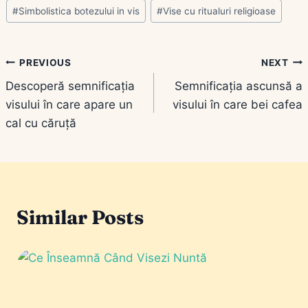
#
Simbolistica botezului in vis
#
Vise cu ritualuri religioase
Navigare
PREVIOUS
NEXT
Descoperă semnificația
Semnificația ascunsă a
în
visului în care apare un
visului în care bei cafea
articole
cal cu căruță
Similar Posts