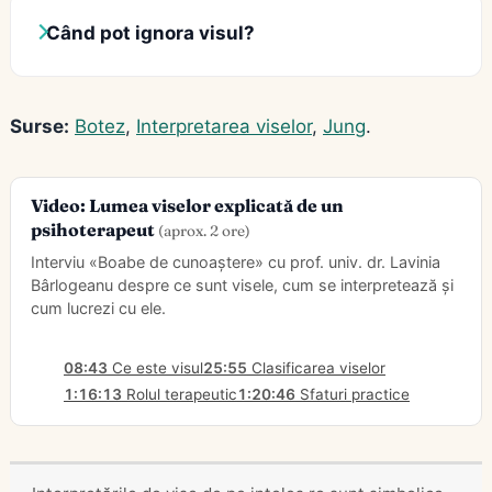
Când pot ignora visul?
Surse:
Botez
,
Interpretarea viselor
,
Jung
.
Video: Lumea viselor explicată de un
psihoterapeut
(aprox. 2 ore)
Interviu «Boabe de cunoaștere» cu prof. univ. dr. Lavinia
Bârlogeanu despre ce sunt visele, cum se interpretează și
cum lucrezi cu ele.
08:43
Ce este visul
25:55
Clasificarea viselor
1:16:13
Rolul terapeutic
1:20:46
Sfaturi practice