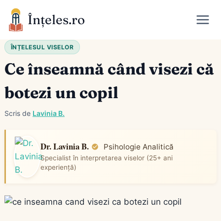
Skip
Înțeles.ro
to
content
ÎNȚELESUL VISELOR
Ce înseamnă când visezi că
botezi un copil
Scris de
Lavinia B.
Dr. Lavinia B.
Psihologie Analitică
Specialist în interpretarea viselor (25+ ani
experiență)