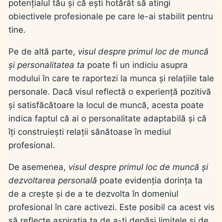
potențialul tău și că ești hotărât să atingi
obiectivele profesionale pe care le-ai stabilit pentru
tine.
Pe de altă parte,
visul despre primul loc de muncă
și personalitatea ta
poate fi un indiciu asupra
modului în care te raportezi la munca și relațiile tale
personale. Dacă visul reflectă o experiență pozitivă
și satisfăcătoare la locul de muncă, acesta poate
indica faptul că ai o personalitate adaptabilă și că
îți construiești relații sănătoase în mediul
profesional.
De asemenea,
visul despre primul loc de muncă și
dezvoltarea personală
poate evidenția dorința ta
de a crește și de a te dezvolta în domeniul
profesional în care activezi. Este posibil ca acest vis
să reflecte aspirația ta de a-ți depăși limitele și de