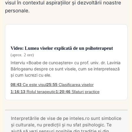
visul în contextul aspirațiilor și dezvoltării noastre
personale.
Video: Lumea viselor explicată de un psihoterapeut
(aprox. 2 ore)
Interviu «Boabe de cunoaștere» cu prof. univ. dr. Lavinia
Bârlogeanu despre ce sunt visele, cum se interpretează
și cum lucrezi cu ele.
08:43
Ce este visul
25:55
Clasificarea viselor
1:16:13
Rolul terapeutic
1:20:46
Sfaturi practice
Interpretările de vise de pe inteles.ro sunt simbolice
și culturale, nu predicții și nu sfat psihologic. Te
ajută să vezi sensuri posibile din tradiție și din