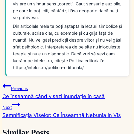
vis are un singur sens „corect". Caut sensuri plauzibile,
pe care le poți citi, cântări și lăsa deoparte dacă nu ți
se potrivesc.
Din articolele mele te poți aștepta la lecturi simbolice și
culturale, scrise clar, cu exemple și cu grijă față de
nuanță. Nu vei găsi predicții despre viitor și nu vei găsi
sfat psihologic. Interpretarea de pe site nu înlocuiește
terapia și nu e un diagnostic. Dacă vrei să vezi cum
lucrăm pe inteles.ro, citește Politica editorială:
https://inteles.ro/politica-editoriala/
Navigare
Previous
Ce înseamnă când visezi inundație în casă
în
Next
articole
Semnificația Viselor: Ce Înseamnă Nebunia în Vis
Similar Posts