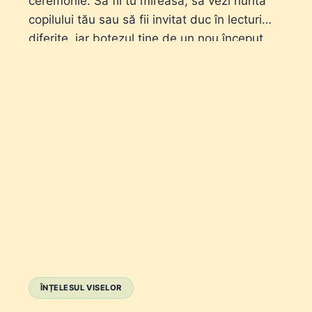
ceremonie. Să fii tu mireasa, să vezi nunta
copilului tău sau să fii invitat duc în lecturi
diferite, iar botezul ține de un nou început.
ÎNȚELESUL VISELOR