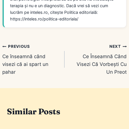
terapia și nu e un diagnostic. Dacă vrei să vezi cum
lucrăm pe inteles.ro, citește Politica editorială:
https://inteles.ro/politica-editoriala/
Navigare
PREVIOUS
NEXT
Ce înseamnă când
Ce Înseamnă Când
în
visezi că ai spart un
Visezi Că Vorbești Cu
articole
pahar
Un Preot
Similar Posts