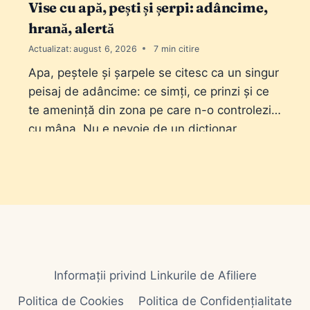
Vise cu apă, pești și șerpi: adâncime,
hrană, alertă
Actualizat:
august 6, 2026
7
Apa, peștele și șarpele se citesc ca un singur
peisaj de adâncime: ce simți, ce prinzi și ce
te amenință din zona pe care n-o controlezi
cu mâna. Nu e nevoie de un dicționar
ezoteric. E nevoie de stare (limpede sau
tulbure), de gest (bei, înoți, prinzi, omori) și
de distanță (în casă sau pe…
Informații privind Linkurile de Afiliere
Politica de Cookies
Politica de Confidențialitate