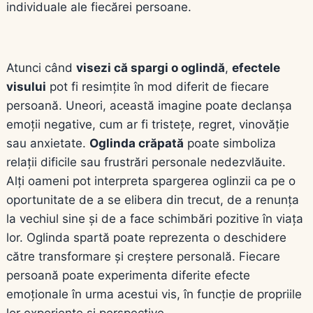
individuale ale fiecărei persoane.
Atunci când
visezi că spargi o oglindă
,
efectele
visului
pot fi resimțite în mod diferit de fiecare
persoană. Uneori, această imagine poate declanșa
emoții negative, cum ar fi tristețe, regret, vinovăție
sau anxietate.
Oglinda crăpată
poate simboliza
relații dificile sau frustrări personale nedezvlăuite.
Alți oameni pot interpreta spargerea oglinzii ca pe o
oportunitate de a se elibera din trecut, de a renunța
la vechiul sine și de a face schimbări pozitive în viața
lor. Oglinda spartă poate reprezenta o deschidere
către transformare și creștere personală. Fiecare
persoană poate experimenta diferite efecte
emoționale în urma acestui vis, în funcție de propriile
lor experiențe și perspective.