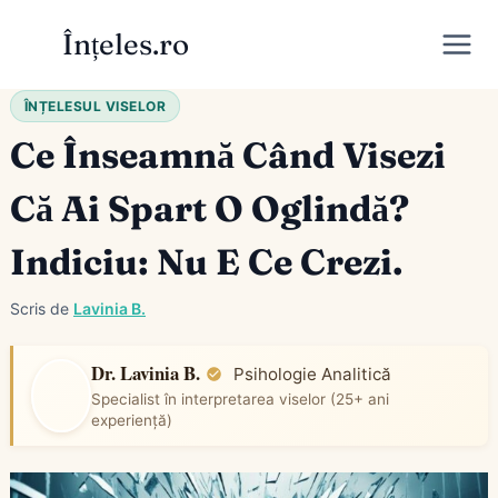
Skip
Înțeles.ro
to
content
ÎNȚELESUL VISELOR
Ce Înseamnă Când Visezi
Că Ai Spart O Oglindă?
Indiciu: Nu E Ce Crezi.
Scris de
Lavinia B.
Dr. Lavinia B.
Psihologie Analitică
Specialist în interpretarea viselor (25+ ani
experiență)