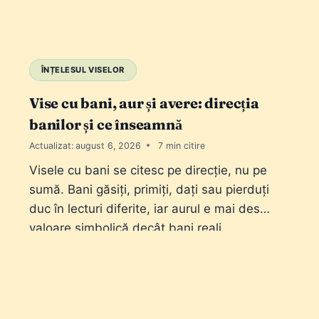
ÎNȚELESUL VISELOR
Vise cu bani, aur și avere: direcția
banilor și ce înseamnă
Actualizat:
august 6, 2026
7
Visele cu bani se citesc pe direcție, nu pe
sumă. Bani găsiți, primiți, dați sau pierduți
duc în lecturi diferite, iar aurul e mai des
valoare simbolică decât bani reali.