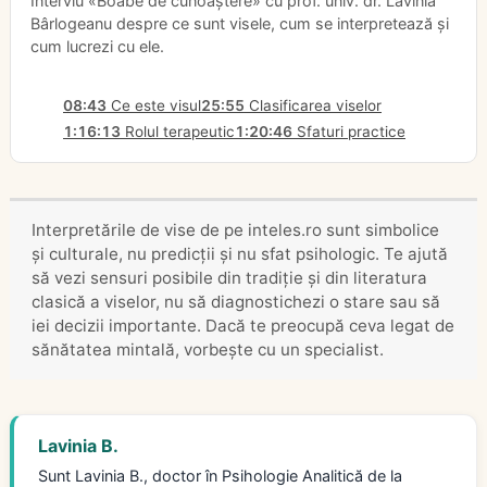
Interviu «Boabe de cunoaștere» cu prof. univ. dr. Lavinia
Bârlogeanu despre ce sunt visele, cum se interpretează și
cum lucrezi cu ele.
08:43
Ce este visul
25:55
Clasificarea viselor
1:16:13
Rolul terapeutic
1:20:46
Sfaturi practice
Interpretările de vise de pe inteles.ro sunt simbolice
și culturale, nu predicții și nu sfat psihologic. Te ajută
să vezi sensuri posibile din tradiție și din literatura
clasică a viselor, nu să diagnostichezi o stare sau să
iei decizii importante. Dacă te preocupă ceva legat de
sănătatea mintală, vorbește cu un specialist.
Lavinia B.
Sunt Lavinia B., doctor în Psihologie Analitică de la