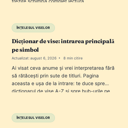
trezire schimbă complet lectura.
ÎNȚELESUL VISELOR
Dicționar de vise: intrarea principală
pe simbol
Actualizat:
august 6, 2026
8
Ai visat ceva anume și vrei interpretarea fără
să rătăcești prin sute de titluri. Pagina
aceasta e ușa de la intrare: te duce spre
dicționarul de vise A-Z și spre hub-urile pe
familii de simboluri. Nu e un articol de „vis cu
X”; e harta pe care o folosești când știi
simbolul, dar nu știi…
ÎNȚELESUL VISELOR