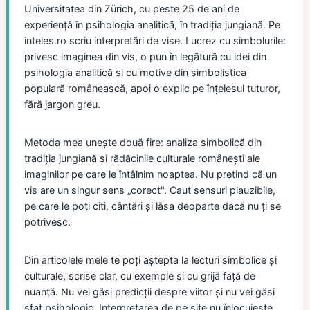
Universitatea din Zürich, cu peste 25 de ani de
experiență în psihologia analitică, în tradiția jungiană. Pe
inteles.ro scriu interpretări de vise. Lucrez cu simbolurile:
privesc imaginea din vis, o pun în legătură cu idei din
psihologia analitică și cu motive din simbolistica
populară românească, apoi o explic pe înțelesul tuturor,
fără jargon greu.
Metoda mea unește două fire: analiza simbolică din
tradiția jungiană și rădăcinile culturale românești ale
imaginilor pe care le întâlnim noaptea. Nu pretind că un
vis are un singur sens „corect". Caut sensuri plauzibile,
pe care le poți citi, cântări și lăsa deoparte dacă nu ți se
potrivesc.
Din articolele mele te poți aștepta la lecturi simbolice și
culturale, scrise clar, cu exemple și cu grijă față de
nuanță. Nu vei găsi predicții despre viitor și nu vei găsi
sfat psihologic. Interpretarea de pe site nu înlocuiește