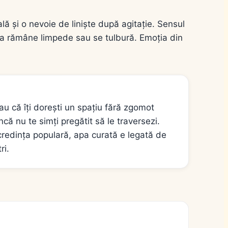
ă și o nevoie de liniște după agitație. Sensul
pa rămâne limpede sau se tulbură. Emoția din
au că îți dorești un spațiu fără zgomot
încă nu te simți pregătit să le traversezi.
credința populară, apa curată e legată de
ri.