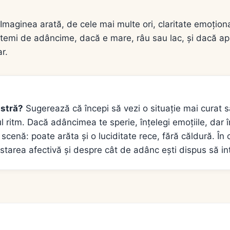
aginea arată, de cele mai multe ori, claritate emoțional
e temi de adâncime, dacă e mare, râu sau lac, și dacă a
r.
astră?
Sugerează că începi să vezi o situație mai curat s
riul ritm. Dacă adâncimea te sperie, înțelegi emoțiile, dar 
cenă: poate arăta și o luciditate rece, fără căldură. În 
starea afectivă și despre cât de adânc ești dispus să int