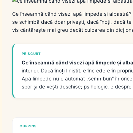
Ce înseamnă când visezi apă limpede și albastră? Im
se schimbă dacă doar privești, dacă înoți, dacă t
vis cântărește mai greu decât culoarea din dicționa
PE SCURT
Ce înseamnă când visezi apă limpede și alb
interior. Dacă înoți liniștit, e încredere în prop
Apa limpede nu e automat „semn bun” în orice s
spor și de vești deschise; psihologic, e despre 
CUPRINS