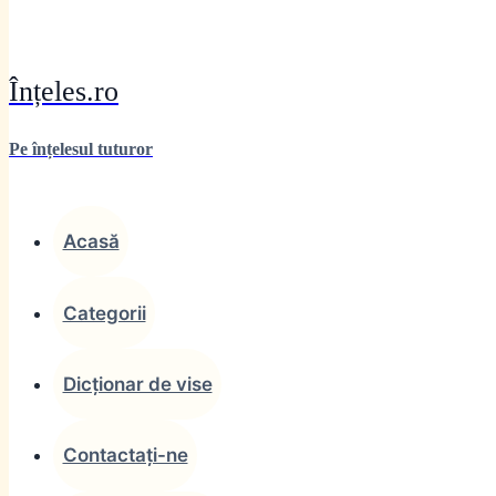
Înțeles.ro
Pe înțelesul tuturor
Acasă
Categorii
Dicționar de vise
Contactați-ne