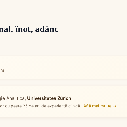
mal, înot, adânc
ță)
ie Analitică,
Universitatea Zürich
elor cu peste 25 de ani de experiență clinică.
Află mai multe →