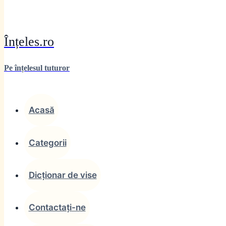
Înțeles.ro
Pe înțelesul tuturor
Acasă
Categorii
Dicționar de vise
Contactați-ne