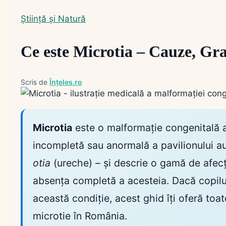
Știință și Natură
Ce este Microtia – Cauze, Gr
Scris de
Înțeles.ro
Microtia
este o malformație congenitală a
incompletă sau anormală a pavilionului au
otia
(ureche) – și descrie o gamă de afecț
absența completă a acesteia. Dacă copilul 
această condiție, acest ghid îți oferă toat
microtie în România.