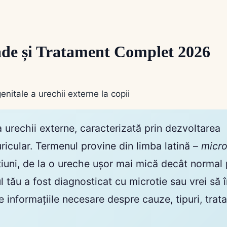
ade și Tratament Complet 2026
 urechii externe, caracterizată prin dezvoltarea
ricular. Termenul provine din limba latină –
micr
iuni, de la o ureche ușor mai mică decât normal 
tău a fost diagnosticat cu microtie sau vrei să î
e informațiile necesare despre cauze, tipuri, trat