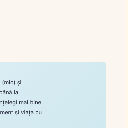
o
(mic) și
până la
nțelegi mai bine
ament și viața cu