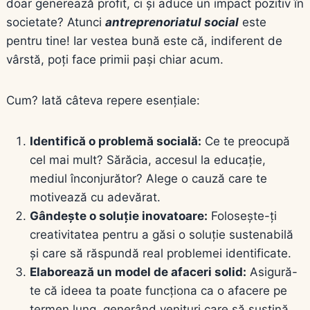
doar generează profit, ci și aduce un impact pozitiv în
societate? Atunci
antreprenoriatul social
este
pentru tine! Iar vestea bună este că, indiferent de
vârstă, poți face primii pași chiar acum.
Cum? Iată câteva repere esențiale:
Identifică o problemă socială:
Ce te preocupă
cel mai mult? Sărăcia, accesul la educație,
mediul înconjurător? Alege o cauză care te
motivează cu adevărat.
Gândește o soluție inovatoare:
Folosește-ți
creativitatea pentru a găsi o soluție sustenabilă
și care să răspundă real problemei identificate.
Elaborează un model de afaceri solid:
Asigură-
te că ideea ta poate funcționa ca o afacere pe
termen lung, generând venituri care să susțină