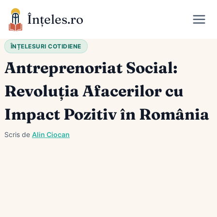
Skip
Înțeles.ro
to
content
ÎNȚELESURI COTIDIENE
Antreprenoriat Social:
Revoluția Afacerilor cu
Impact Pozitiv în România
Scris de
Alin Ciocan