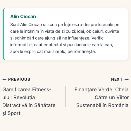
Alin Ciocan
Sunt Alin Ciocan și scriu pe Înțeles.ro despre lucrurile pe
care le întâlnim în viața de zi cu zi: idei, obiceiuri, cuvinte
și schimbări care ajung să ne influențeze. Verific
informațiile, caut contextul și pun lucrurile cap la cap,
apoi le explic cât mai simplu, pe românește.
Navigare
PREVIOUS
NEXT
Gamificarea Fitness-
Finanțare Verde: Cheia
în
ului: Revoluția
Către un Viitor
articole
Distractivă în Sănătate
Sustenabil în România
și Sport