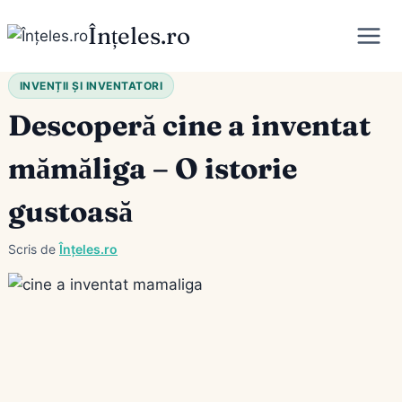
Skip
Înțeles.ro
to
content
INVENȚII ȘI INVENTATORI
Descoperă cine a inventat
mămăliga – O istorie
gustoasă
Scris de
Înțeles.ro