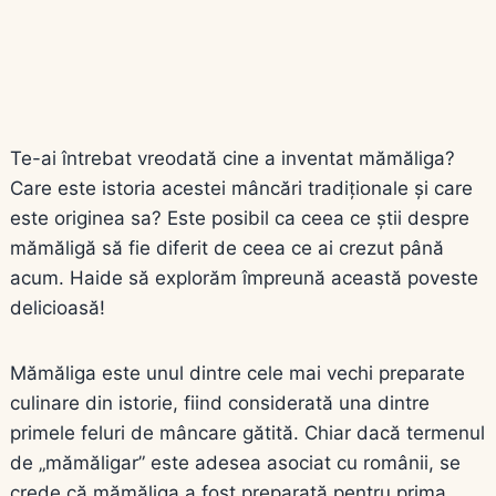
Te-ai întrebat vreodată cine a inventat mămăliga?
Care este istoria acestei mâncări tradiționale și care
este originea sa? Este posibil ca ceea ce știi despre
mămăligă să fie diferit de ceea ce ai crezut până
acum. Haide să explorăm împreună această poveste
delicioasă!
Mămăliga este unul dintre cele mai vechi preparate
culinare din istorie, fiind considerată una dintre
primele feluri de mâncare gătită. Chiar dacă termenul
de „mămăligar” este adesea asociat cu românii, se
crede că mămăliga a fost preparată pentru prima