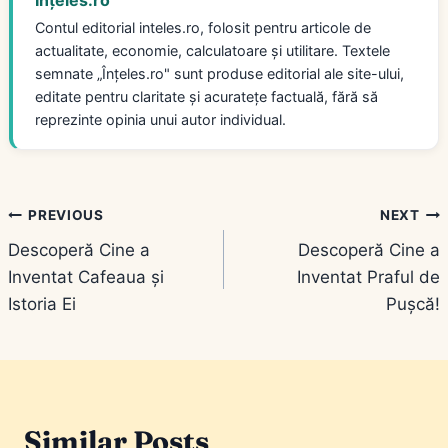
Contul editorial inteles.ro, folosit pentru articole de
actualitate, economie, calculatoare și utilitare. Textele
semnate „Înțeles.ro" sunt produse editorial ale site-ului,
editate pentru claritate și acuratețe factuală, fără să
reprezinte opinia unui autor individual.
Navigare
PREVIOUS
NEXT
Descoperă Cine a
Descoperă Cine a
în
Inventat Cafeaua și
Inventat Praful de
articole
Istoria Ei
Pușcă!
Similar Posts