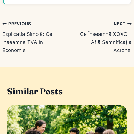
Navigare
PREVIOUS
NEXT
Explicația Simplă: Ce
Ce Înseamnă XOXO –
în
Inseamna TVA în
Află Semnificația
articole
Economie
Acronei
Similar Posts