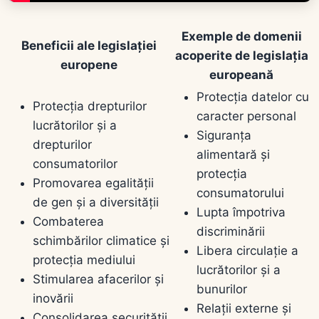
Exemple de domenii
Beneficii ale legislației
acoperite de legislația
europene
europeană
Protecția datelor cu
Protecția drepturilor
caracter personal
lucrătorilor și a
Siguranța
drepturilor
alimentară și
consumatorilor
protecția
Promovarea egalității
consumatorului
de gen și a diversității
Lupta împotriva
Combaterea
discriminării
schimbărilor climatice și
Libera circulație a
protecția mediului
lucrătorilor și a
Stimularea afacerilor și
bunurilor
inovării
Relații externe și
Consolidarea securității