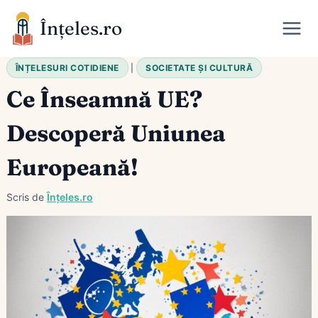
Skip
Înțeles.ro
to
content
ÎNȚELESURI COTIDIENE
|
SOCIETATE ȘI CULTURĂ
Ce Înseamnă UE?
Descoperă Uniunea
Europeană!
Scris de
Înțeles.ro