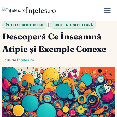
Skip
Înțeles.ro
to
content
ÎNȚELESURI COTIDIENE
|
SOCIETATE ȘI CULTURĂ
Descoperă Ce Înseamnă
Atipic și Exemple Conexe
Scris de
Înțeles.ro