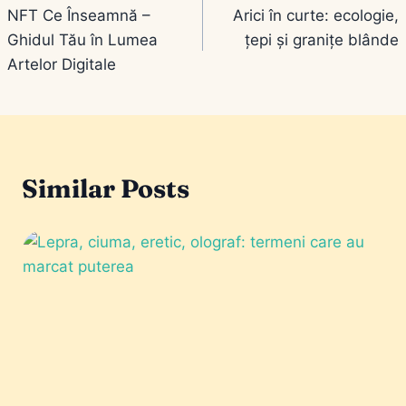
NFT Ce Înseamnă –
Arici în curte: ecologie,
în
Ghidul Tău în Lumea
țepi și granițe blânde
articole
Artelor Digitale
Similar Posts