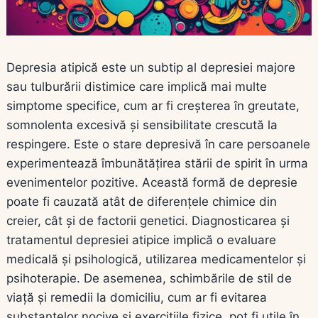
Depresia atipică este un subtip al depresiei majore
sau tulburării distimice care implică mai multe
simptome specifice, cum ar fi creșterea în greutate,
somnolenta excesivă și sensibilitate crescută la
respingere. Este o stare depresivă în care persoanele
experimentează îmbunătățirea stării de spirit în urma
evenimentelor pozitive. Această formă de depresie
poate fi cauzată atât de diferențele chimice din
creier, cât și de factorii genetici. Diagnosticarea și
tratamentul depresiei atipice implică o evaluare
medicală și psihologică, utilizarea medicamentelor și
psihoterapie. De asemenea, schimbările de stil de
viață și remedii la domiciliu, cum ar fi evitarea
substanțelor nocive și exercițiile fizice, pot fi utile în